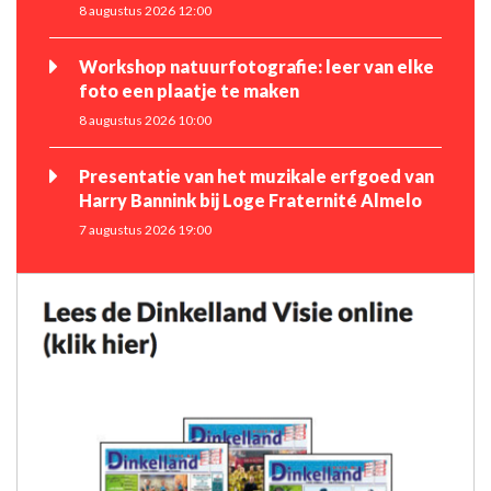
8 augustus 2026 12:00
Workshop natuurfotografie: leer van elke
foto een plaatje te maken
8 augustus 2026 10:00
Presentatie van het muzikale erfgoed van
Harry Bannink bij Loge Fraternité Almelo
7 augustus 2026 19:00