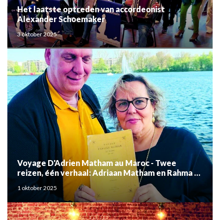
Het laatste optreden van accordeonist
Alexander Schoemaker
3 oktober 2025
Voyage D'Adrien Matham au Maroc - Twee
reizen, één verhaal: Adriaan Matham en Rahma el
Mouden
1 oktober 2025