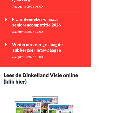
7 augustus 2026 08:00
Frans Benneker winnaar
seniorencompetitie 2026
6 augustus 2026 19:00
Wederom zeer geslaagde
Tubbergse Fiets4Daagse
6 augustus 2026 18:00