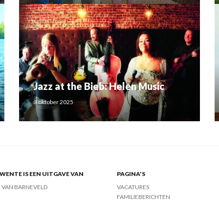
Jazz at the Bieb: Helen Music
3 oktober 2025
ENTE IS EEN UITGAVE VAN
PAGINA'S
J VAN BARNEVELD
VACATURES
FAMILIEBERICHTEN