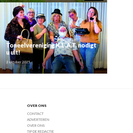
Toneelvereniging K.L.A.T. nodigt
u uit!
2 oktober 2025
OVER ONS
CONTACT
ADVERTEREN
OVER ONS
TIP DE REDACTIE