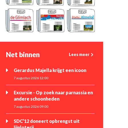
Net binnen
Lees meer
Gerardus Majella krijgt een icoon
7 augustus 2026 12:00
Excursie - Op zoek naar parnassia en
andere schoonheden
7 augustus 2026 09:00
SDC’12 doneert opbrengst uit
lijnloterij