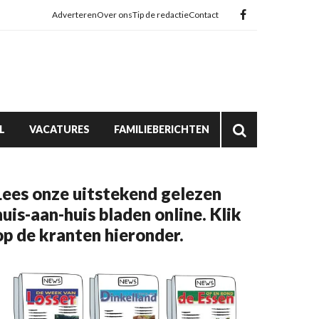
Adverteren
Over ons
Tip de redactie
Contact
L
VACATURES
FAMILIEBERICHTEN
Lees onze uitstekend gelezen
huis-aan-huis bladen online. Klik
op de kranten hieronder.