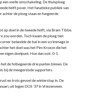
p een snelle omschakeling. De thuisploeg
eede helft pover. Het fanatieke publiek van
er achter de ploeg staan en fungeerde
t op doel in de tweede helft, via Bram Tibbe.
are zou worden. Toch kwam de ploeg tien
 corner belandde de bal in een scrimmage in
chter het doel was het Pim Kroeze die het
een eigen doelpunt. Hoe dan ook: 0-1.
e het de felbegeerde drie punten binnen. De
als bij de meegereisde supporters.
ust en trots gevoel de winterstop in. De
nuari, uit tegen DOS ’37 in Vriezenveen.