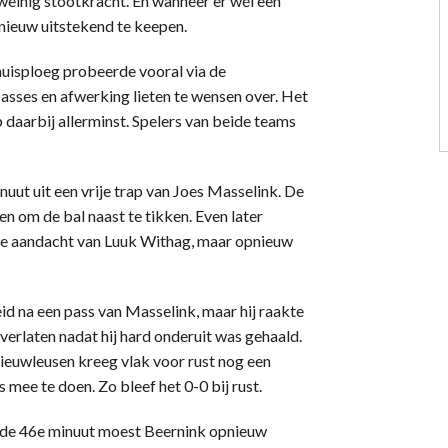
 weinig stootkracht. En wanneer er wél een
ieuw uitstekend te keepen.
uisploeg probeerde vooral via de
passes en afwerking lieten te wensen over. Het
 daarbij allerminst. Spelers van beide teams
ut uit een vrije trap van Joes Masselink. De
 om de bal naast te tikken. Even later
de aandacht van Luuk Withag, maar opnieuw
d na een pass van Masselink, maar hij raakte
 verlaten nadat hij hard onderuit was gehaald.
Nieuwleusen kreeg vlak voor rust nog een
 mee te doen. Zo bleef het 0-0 bij rust.
 de 46e minuut moest Beernink opnieuw