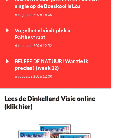
single op de Boeskool is Lös
6 augustus 2026 16:00
Vogelhotel vindt plek in
Palthestraat
6 augustus 2026 12:52
BELEEF DE NATUUR! Wat zie ik
precies? (week 32)
6 augustus 2026 12:00