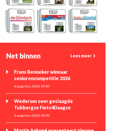
Net binnen
Lees meer
Frans Benneker winnaar
seniorencompetitie 2026
6 augustus 2026 19:00
Wederom zeer geslaagde
Tubbergse Fiets4Daagse
6 augustus 2026 18:00
Martin Ankoné presenteert nieuwe