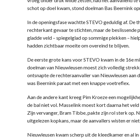
vroeg onder druk wilde zetten, had het aanvallend te
schot op doel kwam, stond doelman Bas Beernink opn
In de openingsfase wachtte STEVO geduldig af. De th
rechterkant gevaar te stichten, maar de beslissende 
gladde veld – spiegelglad op sommige plekken – hielp
hadden zichtbaar moeite om overeind te blijven.
De eerste grote kans voor STEVO kwam in de 16e minu
doelman van Nieuwleusen moest zich volledig strekken
ontsnapte de rechteraanvaller van Nieuwleusen aan 
was Beernink paraat met een knappe voetreflex.
Aan de andere kant kreeg Pim Kroeze een mogelijkhei
de bal niet vol. Masselink moest kort daarna het veld
Zijn vervanger, Bram Tibbe, pakte zijn rol sterk op. 
uitgelezen kopkans, maar de aanvallers wisten er niets
Nieuwleusen kwam scherp uit de kleedkamer en al in