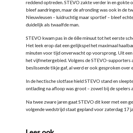
reddend optreden. STEVO zakte verder in en gokte o
bleef aandringen, maar de afronding was ook in de tw
Nieuwleusen – luidruchtig maar sportief – bleef echt
duidelijk als twaalfde man.
STEVO kwam pas in de 68e minuut tot het eerste scho
Het leek erop dat een gelijkspel het maximaal haalb
minuten voor tijd onverwacht op voorsprong. Uit een
het vijfmetergebied. Volgens de STEVO-supporters a
beslissende tikje gaf, al werd er ook gesproken over 
In de hectische slotfase hield STEVO stand en sleept
ontlading na afloop was groot – zowel bij de spelers 
Na twee zware jaren gaat STEVO dit keer met een ger
volgende wedstrijd staat gepland voor zaterdag 17 ja
Lees ook