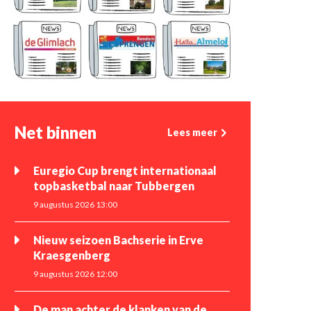
Net binnen
Lees meer
Euregio Cup brengt internationaal
topbasketbal naar Tubbergen
9 augustus 2026 13:00
Nieuw seizoen Bachserie in Erve
Kraesgenberg
9 augustus 2026 12:00
De man achter de klanken van de