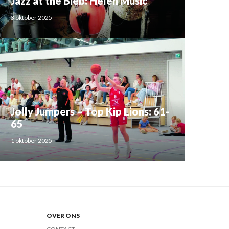
Jazz at the Bieb: Helen Music
3 oktober 2025
Jolly Jumpers – Top Kip Lions: 61-
65
1 oktober 2025
OVER ONS