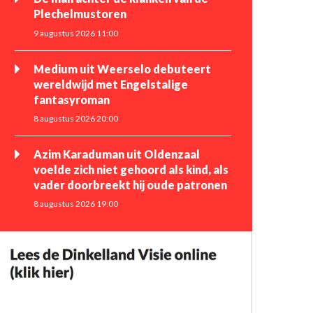
Plechelmustoren
9 augustus 2026 11:00
Medium uit Weerselo debuteert
wereldwijd met Engelstalige
fantasyroman
8 augustus 2026 20:00
Azim Karaduman uit Oldenzaal
voelde zich niet gehoord als kind, als
vader doorbreekt hij oude patronen
8 augustus 2026 19:00