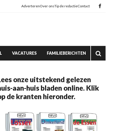
Adverteren
Over ons
Tip de redactie
Contact
L
VACATURES
FAMILIEBERICHTEN
Lees onze uitstekend gelezen
huis-aan-huis bladen online. Klik
op de kranten hieronder.