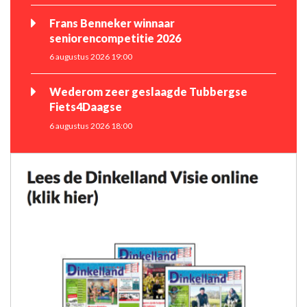
Frans Benneker winnaar
seniorencompetitie 2026
6 augustus 2026 19:00
Wederom zeer geslaagde Tubbergse
Fiets4Daagse
6 augustus 2026 18:00