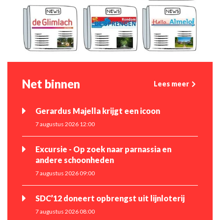
Net binnen
Lees meer
Gerardus Majella krijgt een icoon
7 augustus 2026 12:00
Excursie - Op zoek naar parnassia en
andere schoonheden
7 augustus 2026 09:00
SDC’12 doneert opbrengst uit lijnloterij
7 augustus 2026 08:00