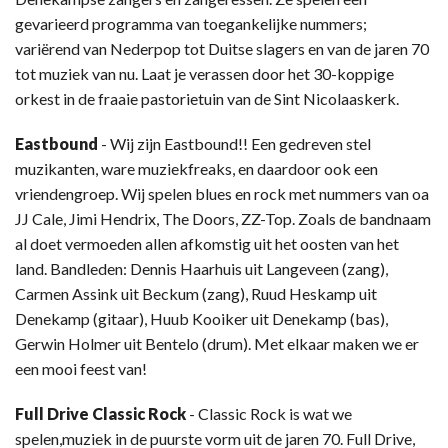
gevarieerd programma van toegankelijke nummers;
variërend van Nederpop tot Duitse slagers en van de jaren 70
tot muziek van nu. Laat je verassen door het 30-koppige
orkest in de fraaie pastorietuin van de Sint Nicolaaskerk.
Eastbound
- Wij zijn Eastbound!! Een gedreven stel
muzikanten, ware muziekfreaks, en daardoor ook een
vriendengroep. Wij spelen blues en rock met nummers van oa
JJ Cale, Jimi Hendrix, The Doors, ZZ-Top. Zoals de bandnaam
al doet vermoeden allen afkomstig uit het oosten van het
land. Bandleden: Dennis Haarhuis uit Langeveen (zang),
Carmen Assink uit Beckum (zang), Ruud Heskamp uit
Denekamp (gitaar), Huub Kooiker uit Denekamp (bas),
Gerwin Holmer uit Bentelo (drum). Met elkaar maken we er
een mooi feest van!
Full Drive Classic Rock
- Classic Rock is wat we
spelen,muziek in de puurste vorm uit de jaren 70. Full Drive,