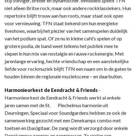
stijl steviger, breder en dynamischer. Inmiddels speelt TFN
niet alleen Britse rock, maar ook andere rockklassiekers. Hun
repertoire blijft trouw aan hun roots, maar staat ook open
voor vernieuwing. TFN staat bekend om hun energieke
liveshows, waarbij het plezier van het samenspelen duidelijk
van het podium spat. Of ze nu in kleine café’s spelen of op
grotere podia, de band weet telkens het publiek mee te
slepen in hun mix van nostalgie en rauwe rockenergie. Met
jarenlange ervaring, hechte vriendschap en een aanstekelijke
liefde voor rockmuziek blijft TFN een naam om in de gaten te
houden binnen de regionale muziekscene – en daarbuiten.
Harmonieorkest de Eendracht & Friends
-
Harmonieorkest de Eendracht & Friends werkt al enkele
jaren samen met de St. Plechelmus harmonie uit
Deurningen. Speciaal voor Soundgardens hebben ze ook de
samenwerking gezocht met een Denekamps combo met
toetsen en (bas)gitaar. De zang wordt verzorgd door enkele
Denekampse zangers en zangeressen. Ze spelen een