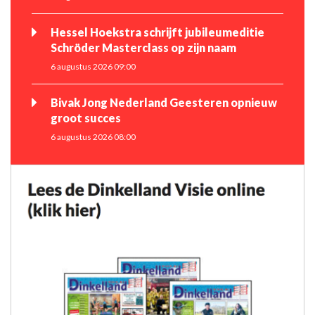
Hessel Hoekstra schrijft jubileumeditie
Schröder Masterclass op zijn naam
6 augustus 2026 09:00
Bivak Jong Nederland Geesteren opnieuw
groot succes
6 augustus 2026 08:00