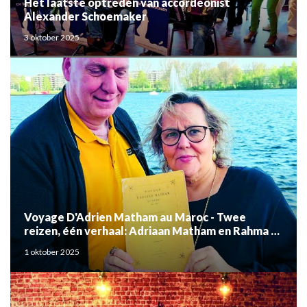
Het laatste optreden van accordeonist
Alexander Schoemaker
3 oktober 2025
Voyage D'Adrien Matham au Maroc - Twee
reizen, één verhaal: Adriaan Matham en Rahma el
Mouden
1 oktober 2025