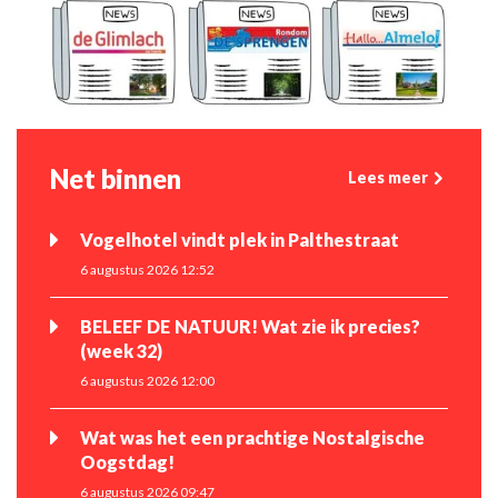
Net binnen
Lees meer
Vogelhotel vindt plek in Palthestraat
6 augustus 2026 12:52
BELEEF DE NATUUR! Wat zie ik precies?
(week 32)
6 augustus 2026 12:00
Wat was het een prachtige Nostalgische
Oogstdag!
6 augustus 2026 09:47