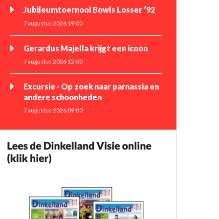
Jubileumtoernooi Bowls Losser ‘92
7 augustus 2026 19:00
Gerardus Majella krijgt een icoon
7 augustus 2026 12:00
Excursie - Op zoek naar parnassia en
andere schoonheden
7 augustus 2026 09:00