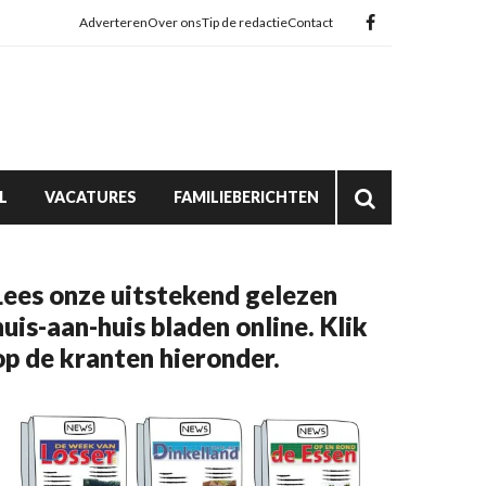
Adverteren
Over ons
Tip de redactie
Contact
L
VACATURES
FAMILIEBERICHTEN
Lees onze uitstekend gelezen
huis-aan-huis bladen online. Klik
op de kranten hieronder.