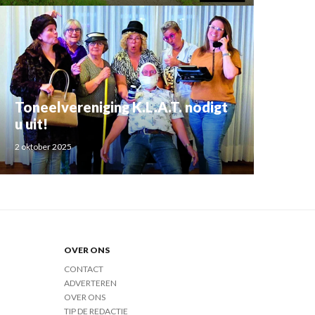
Toneelvereniging K.L.A.T. nodigt
u uit!
2 oktober 2025
OVER ONS
CONTACT
ADVERTEREN
OVER ONS
TIP DE REDACTIE