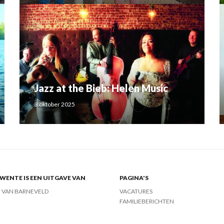
Jazz at the Bieb: Helen Music
3 oktober 2025
ENTE IS EEN UITGAVE VAN
PAGINA'S
J VAN BARNEVELD
VACATURES
FAMILIEBERICHTEN