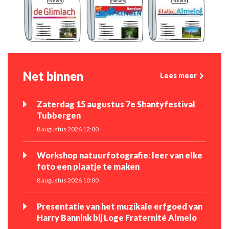
Net binnen
Lees meer
Zaterdag 15 augustus 7e Shantyfestival
Tubbergen
8 augustus 2026 12:00
Workshop natuurfotografie: leer van elke
foto een plaatje te maken
8 augustus 2026 10:00
Presentatie van het muzikale erfgoed van
Harry Bannink bij Loge Fraternité Almelo