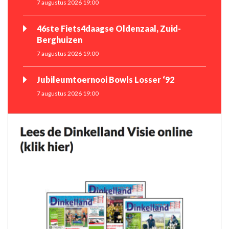
7 augustus 2026 19:00
46ste Fiets4daagse Oldenzaal, Zuid-
Berghuizen
7 augustus 2026 19:00
Jubileumtoernooi Bowls Losser ‘92
7 augustus 2026 19:00