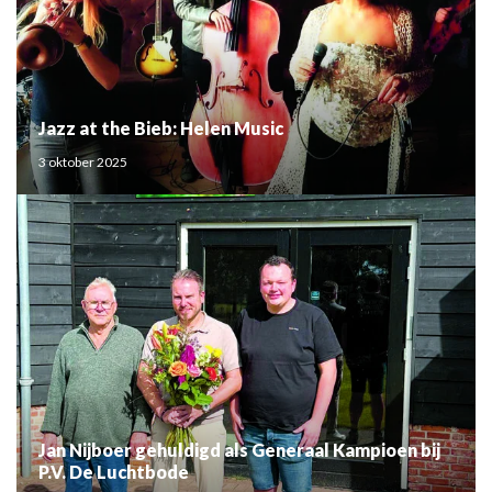
Jazz at the Bieb: Helen Music
3 oktober 2025
Jan Nijboer gehuldigd als Generaal Kampioen bij
P.V. De Luchtbode