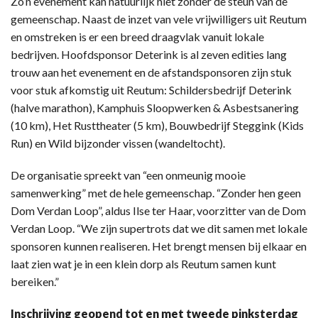
Zo’n evenement kan natuurlijk niet zonder de steun van de
gemeenschap. Naast de inzet van vele vrijwilligers uit Reutum
en omstreken is er een breed draagvlak vanuit lokale
bedrijven. Hoofdsponsor Deterink is al zeven edities lang
trouw aan het evenement en de afstandsponsoren zijn stuk
voor stuk afkomstig uit Reutum: Schildersbedrijf Deterink
(halve marathon), Kamphuis Sloopwerken & Asbestsanering
(10 km), Het Rusttheater (5 km), Bouwbedrijf Steggink (Kids
Run) en Wild bijzonder vissen (wandeltocht).
De organisatie spreekt van “een onmeunig mooie
samenwerking” met de hele gemeenschap. “Zonder hen geen
Dom Verdan Loop”, aldus Ilse ter Haar, voorzitter van de Dom
Verdan Loop. “We zijn supertrots dat we dit samen met lokale
sponsoren kunnen realiseren. Het brengt mensen bij elkaar en
laat zien wat je in een klein dorp als Reutum samen kunt
bereiken.”
Inschrijving geopend tot en met tweede pinksterdag