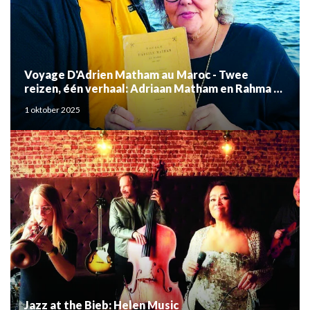
Voyage D'Adrien Matham au Maroc - Twee
reizen, één verhaal: Adriaan Matham en Rahma el
Mouden
1 oktober 2025
Jazz at the Bieb: Helen Music