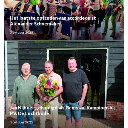
Het laatste optreden van accordeonist
Alexander Schoemaker
3 oktober 2025
Jan Nijboer gehuldigd als Generaal Kampioen bij
P.V. De Luchtbode
1 oktober 2025