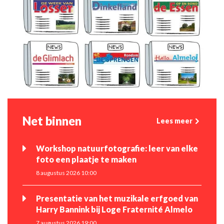
Net binnen
Lees meer
Workshop natuurfotografie: leer van elke
foto een plaatje te maken
8 augustus 2026 10:00
Presentatie van het muzikale erfgoed van
Harry Bannink bij Loge Fraternité Almelo
7 augustus 2026 19:00