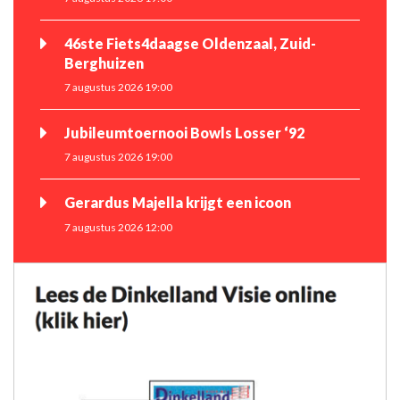
46ste Fiets4daagse Oldenzaal, Zuid-
Berghuizen
7 augustus 2026 19:00
Jubileumtoernooi Bowls Losser ‘92
7 augustus 2026 19:00
Gerardus Majella krijgt een icoon
7 augustus 2026 12:00