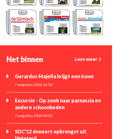
Net binnen
Lees meer
Gerardus Majella krijgt een icoon
7 augustus 2026 12:00
Excursie - Op zoek naar parnassia en
andere schoonheden
7 augustus 2026 09:00
SDC’12 doneert opbrengst uit
lijnloterij