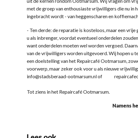
uit de kernen rondom Ootmarsum. Wij vragen om vrijwi
met de groep van enthousiaste vrijwilligers die nu in 
ingebracht wordt - van heggenscharen en koffiemachi
- Ten derde: de reparatie is kosteloos, maar een vrije g
u als inbrenger, voordat eventueel onderdelen zoude
want onderdelen moeten wel worden vergoed. Daarna
van de vrijwilligers worden uitgevoerd. Wij hopen u t
een doelstelling van het Repaircafé Ootmarsum, zowel
voorwerp, maar zeker ook voor u als nieuwe vrijwillige
info@stadsberaad-ootmarsum.nl of repaircafe
Tot ziens in het Repaircafé Ootmarsum.
Namens he
Lees ook