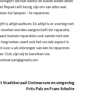
lligers die hun kennis en kunde willen delen
het Repaircafé bezig zijn om van alles wat
nes tot lampen – te repareren.
ift is altijd welkom. En altijd is er overleg met
n moeten worden aangeschaft ter reparatie,
ast kunnen reparaties ook samen met een
e begroeten, want ook het sociale aspect is
 voor u als inbrenger van een te repareren
r. Ook zijn wij te bereiken via:
ootmarsum@gmail.com
t Stadsberaad Ootmarsum en omgeving
Frits Pals en Frans Schulte