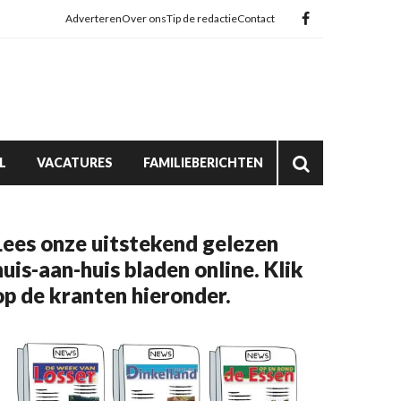
Adverteren
Over ons
Tip de redactie
Contact
L
VACATURES
FAMILIEBERICHTEN
Lees onze uitstekend gelezen
huis-aan-huis bladen online. Klik
op de kranten hieronder.