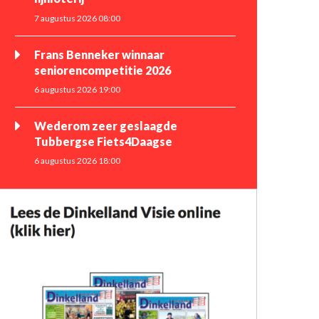
7 augustus 2026 08:00
Frans Benneker winnaar
seniorencompetitie 2026
6 augustus 2026 19:00
Wederom zeer geslaagde
Tubbergse Fiets4Daagse
6 augustus 2026 18:00