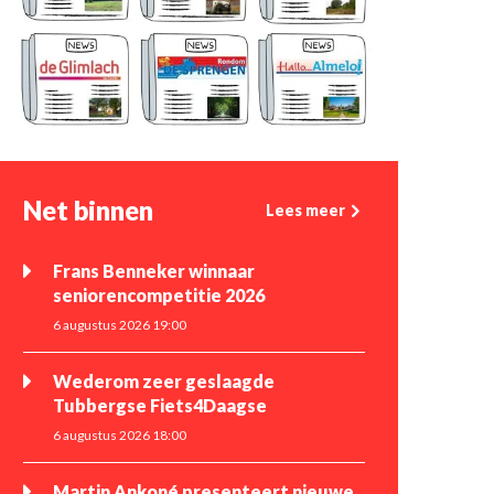
Net binnen
Lees meer
Frans Benneker winnaar
seniorencompetitie 2026
6 augustus 2026 19:00
Wederom zeer geslaagde
Tubbergse Fiets4Daagse
6 augustus 2026 18:00
Martin Ankoné presenteert nieuwe