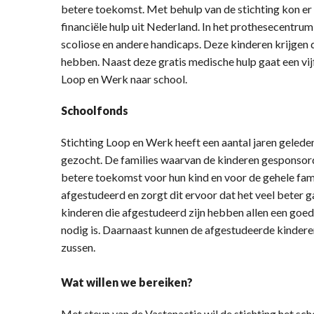
betere toekomst. Met behulp van de stichting kon 
financiële hulp uit Nederland. In het prothesecentru
scoliose en andere handicaps. Deze kinderen krijgen 
hebben. Naast deze gratis medische hulp gaat een vijf
Loop en Werk naar school.
Schoolfonds
Stichting Loop en Werk heeft een aantal jaren geled
gezocht. De families waarvan de kinderen gesponsord 
betere toekomst voor hun kind en voor de gehele famil
afgestudeerd en zorgt dit ervoor dat het veel beter g
kinderen die afgestudeerd zijn hebben allen een goe
nodig is. Daarnaast kunnen de afgestudeerde kindere
zussen.
Wat willen we bereiken?
Met steun van de Vastenactie wil de stichting het s