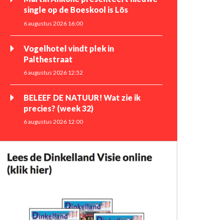
single op de Boeskool is Lös
6 augustus 2026 16:00
Vogelhotel vindt plek in
Palthestraat
6 augustus 2026 12:52
BELEEF DE NATUUR! Wat zie ik
precies? (week 32)
6 augustus 2026 12:00