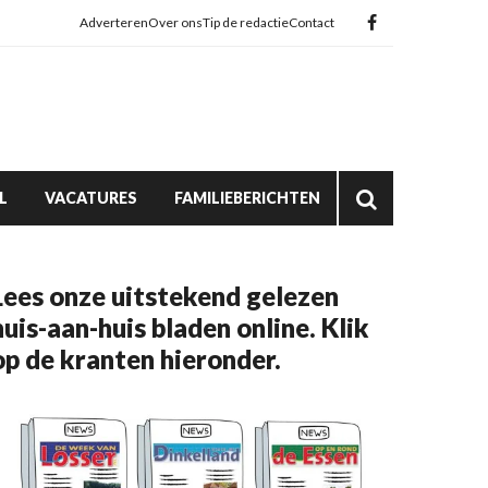
Adverteren
Over ons
Tip de redactie
Contact
L
VACATURES
FAMILIEBERICHTEN
Lees onze uitstekend gelezen
huis-aan-huis bladen online. Klik
op de kranten hieronder.