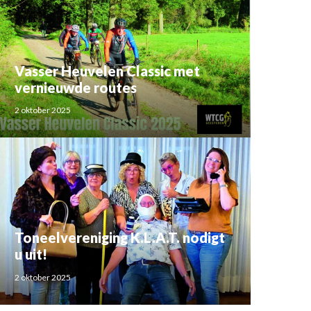
Vasser Heuvelen Classic met
vernieuwde routes
2 oktober 2025
Toneelvereniging K.L.A.T. nodigt
u uit!
2 oktober 2025