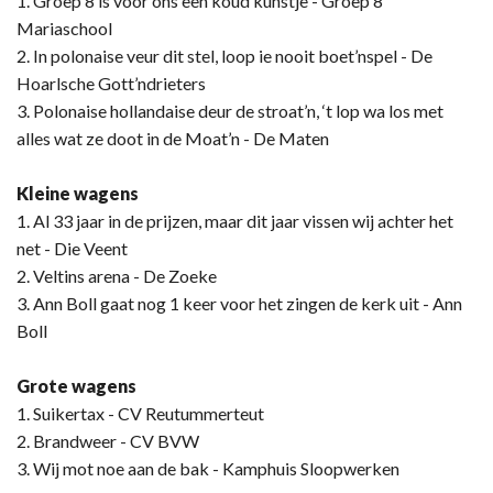
1. Groep 8 is voor ons een koud kunstje - Groep 8
Mariaschool
2. In polonaise veur dit stel, loop ie nooit boet’nspel - De
Hoarlsche Gott’ndrieters
3. Polonaise hollandaise deur de stroat’n, ‘t lop wa los met
alles wat ze doot in de Moat’n - De Maten
Kleine wagens
1. Al 33 jaar in de prijzen, maar dit jaar vissen wij achter het
net - Die Veent
2. Veltins arena - De Zoeke
3. Ann Boll gaat nog 1 keer voor het zingen de kerk uit - Ann
Boll
Grote wagens
1. Suikertax - CV Reutummerteut
2. Brandweer - CV BVW
3. Wij mot noe aan de bak - Kamphuis Sloopwerken