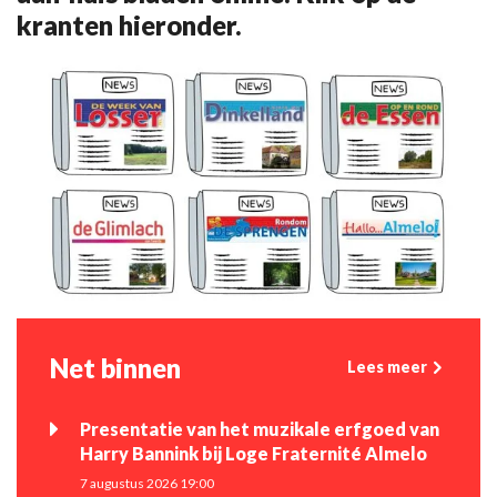
kranten hieronder.
Net binnen
Lees meer
Presentatie van het muzikale erfgoed van
Harry Bannink bij Loge Fraternité Almelo
7 augustus 2026 19:00