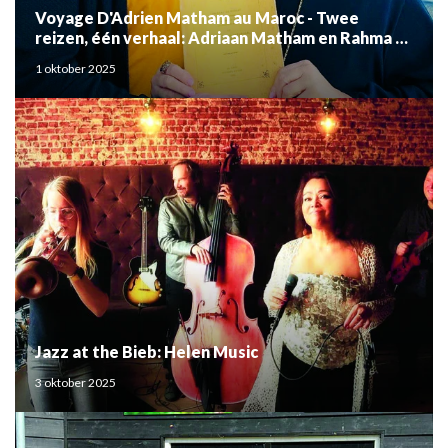
Voyage D'Adrien Matham au Maroc - Twee
reizen, één verhaal: Adriaan Matham en Rahma el
Mouden
1 oktober 2025
Jazz at the Bieb: Helen Music
3 oktober 2025