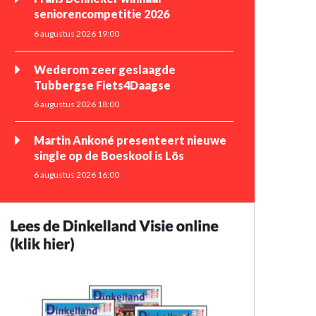
seniorencompetitie 2026
6 augustus 2026 19:00
Wederom zeer geslaagde
Tubbergse Fiets4Daagse
6 augustus 2026 18:00
Martin Ankoné presenteert nieuwe
single op de Boeskool is Lös
6 augustus 2026 16:00