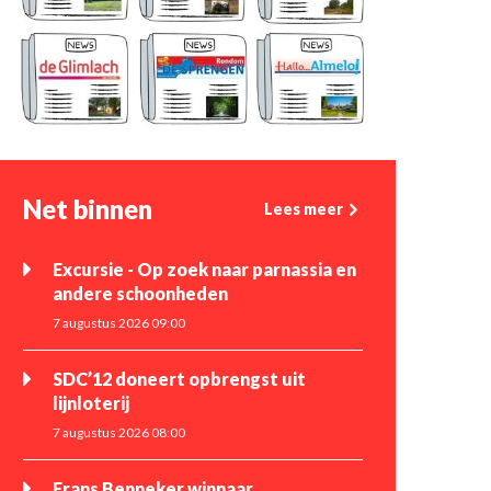
Net binnen
Lees meer
Excursie - Op zoek naar parnassia en
andere schoonheden
7 augustus 2026 09:00
SDC’12 doneert opbrengst uit
lijnloterij
7 augustus 2026 08:00
Frans Benneker winnaar