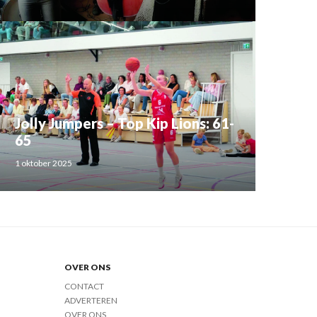
Jolly Jumpers – Top Kip Lions: 61-
65
1 oktober 2025
OVER ONS
CONTACT
ADVERTEREN
OVER ONS