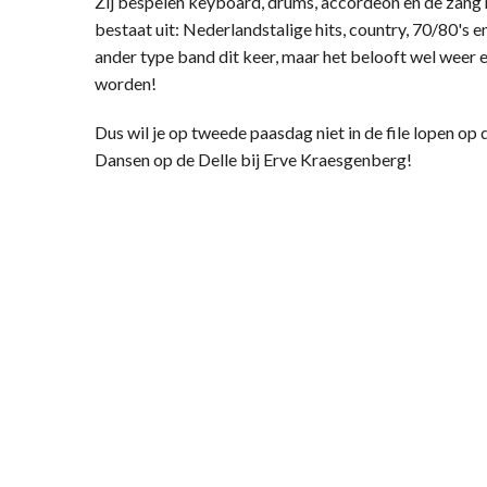
Zij bespelen keyboard, drums, accordeon en de zang
bestaat uit: Nederlandstalige hits, country, 70/80's e
ander type band dit keer, maar het belooft wel weer 
worden!
Dus wil je op tweede paasdag niet in de file lopen o
Dansen op de Delle bij Erve Kraesgenberg!