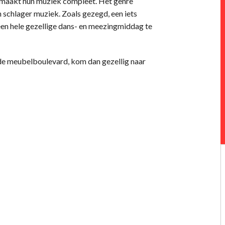
 maakt hun muziek compleet. Het genre
n schlager muziek. Zoals gezegd, een iets
een hele gezellige dans- en meezingmiddag te
p de meubelboulevard, kom dan gezellig naar