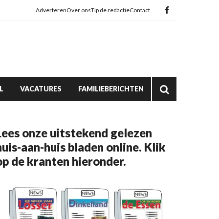
Adverteren
Over ons
Tip de redactie
Contact
L
VACATURES
FAMILIEBERICHTEN
Lees onze uitstekend gelezen
huis-aan-huis bladen online. Klik
op de kranten hieronder.