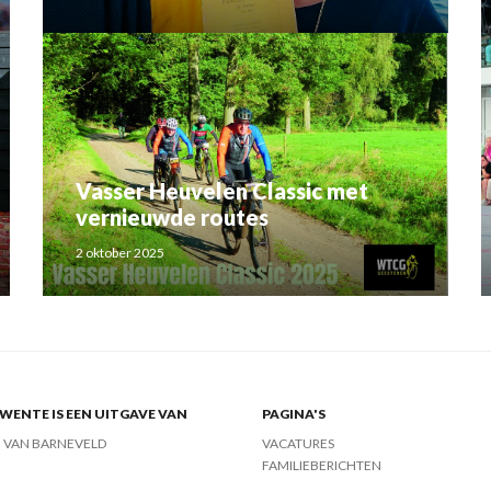
Rahma el Mouden
Vasser Heuvelen Classic met
vernieuwde routes
2 oktober 2025
ENTE IS EEN UITGAVE VAN
PAGINA'S
J VAN BARNEVELD
VACATURES
FAMILIEBERICHTEN