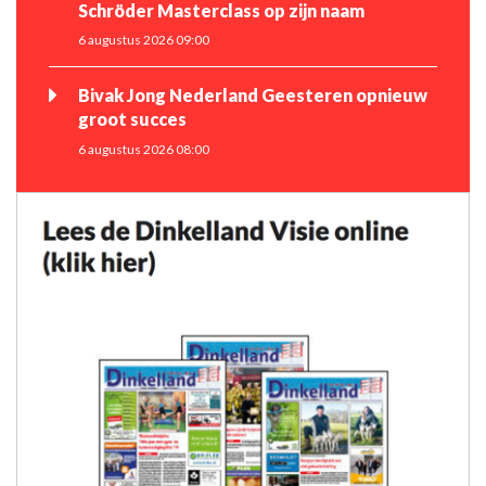
Schröder Masterclass op zijn naam
6 augustus 2026 09:00
Bivak Jong Nederland Geesteren opnieuw
groot succes
6 augustus 2026 08:00