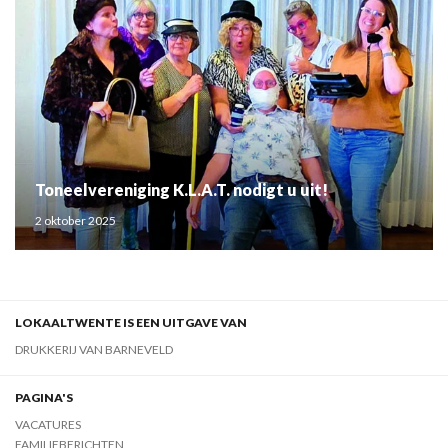
Toneelvereniging K.L.A.T. nodigt u uit!
2 oktober 2025
LOKAALTWENTE IS EEN UITGAVE VAN
DRUKKERIJ VAN BARNEVELD
PAGINA'S
VACATURES
FAMILIEBERICHTEN