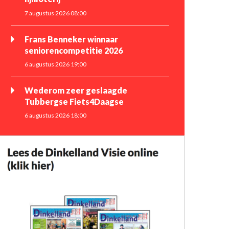
7 augustus 2026 08:00
Frans Benneker winnaar
seniorencompetitie 2026
6 augustus 2026 19:00
Wederom zeer geslaagde
Tubbergse Fiets4Daagse
6 augustus 2026 18:00