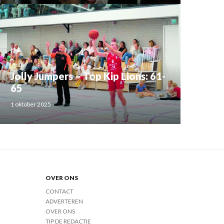
Jolly Jumpers – Top Kip Lions: 61-
65
1 oktober 2025
OVER ONS
CONTACT
ADVERTEREN
OVER ONS
TIP DE REDACTIE