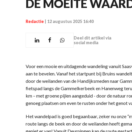
DE MOEITE WAARD
Redactie
|
12 augustus 2025 16:40
Deel dit artikel via
social media
Voor een mooie en uitdagende wandeling vanuit Saa
aan te bevelen. Vanaf het startpunt bij Bruins wande
door de weilanden van de Handijksmeden naar Gamme
fietspad langs de Gammelkerbeek en Hanenweg terug n
km – met groene pijlen aangeduid - door de natuur r
genoeg plaatsen om even te rusten onder het genot va
Het wandelpad is goed begaanbaar, zeker nu onze “m
route langs de beek en door de weilanden heeft gema
geniet er van! Vanuit Deurningen kan de route gestar