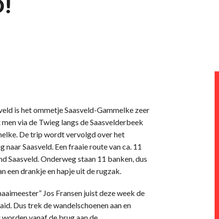
!
sveld is het ommetje Saasveld-Gammelke zeer
lt men via de Twieg langs de Saasvelderbeek
lke. De trip wordt vervolgd over het
aar Saasveld. Een fraaie route van ca. 11
ond Saasveld. Onderweg staan 11 banken, dus
n een drankje en hapje uit de rugzak.
aaimeester” Jos Fransen juist deze week de
aid. Dus trek de wandelschoenen aan en
t worden vanaf de brug aan de