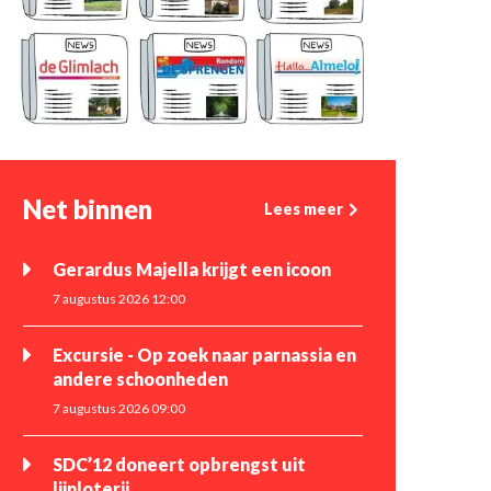
Net binnen
Lees meer
Gerardus Majella krijgt een icoon
7 augustus 2026 12:00
Excursie - Op zoek naar parnassia en
andere schoonheden
7 augustus 2026 09:00
SDC’12 doneert opbrengst uit
lijnloterij