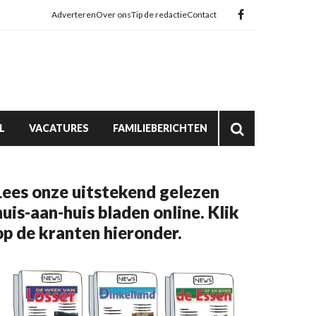
Adverteren
Over ons
Tip de redactie
Contact
L
VACATURES
FAMILIEBERICHTEN
Lees onze uitstekend gelezen
huis-aan-huis bladen online. Klik
op de kranten hieronder.