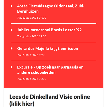
46ste Fiets4daagse Oldenzaal, Zuid-
Berghuizen
7 augustus 2026 19:00
Jubileumtoernooi Bowls Losser ‘92
7 augustus 2026 19:00
Gerardus Majella krijgt een icoon
7 augustus 2026 12:00
Excursie - Op zoek naar parnassia en
andere schoonheden
7 augustus 2026 09:00