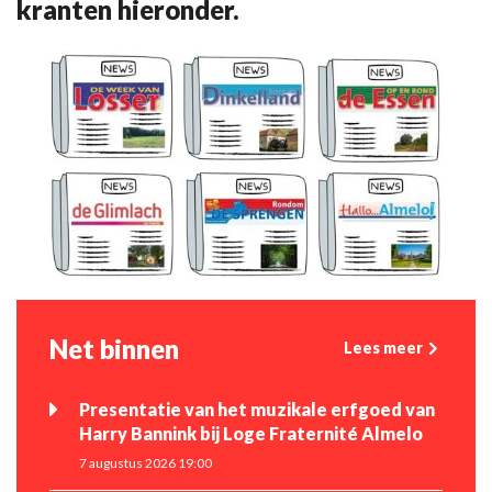
kranten hieronder.
Net binnen
Lees meer
Presentatie van het muzikale erfgoed van
Harry Bannink bij Loge Fraternité Almelo
7 augustus 2026 19:00