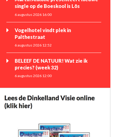
single op de Boeskool is Lös
6 augustus 2026 16:00
Vogelhotel vindt plek in
Palthestraat
6 augustus 2026 12:52
BELEEF DE NATUUR! Wat zie ik
precies? (week 32)
6 augustus 2026 12:00