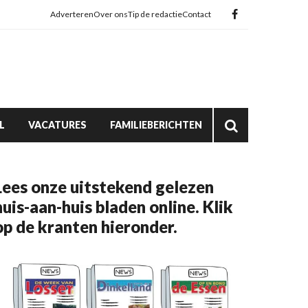
Adverteren
Over ons
Tip de redactie
Contact
L
VACATURES
FAMILIEBERICHTEN
Lees onze uitstekend gelezen
huis-aan-huis bladen online. Klik
op de kranten hieronder.