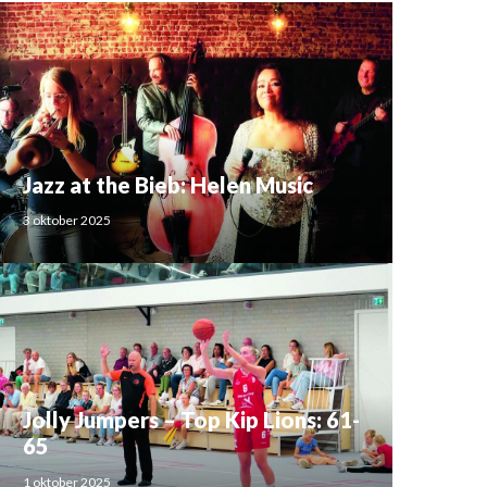
Jazz at the Bieb: Helen Music
3 oktober 2025
Jolly Jumpers – Top Kip Lions: 61-
65
1 oktober 2025