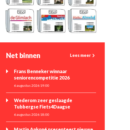
Net binnen
Lees meer
Frans Benneker winnaar
seniorencompetitie 2026
6 augustus 2026 19:00
Wederom zeer geslaagde
Tubbergse Fiets4Daagse
6 augustus 2026 18:00
Martin Ankoné presenteert nieuwe