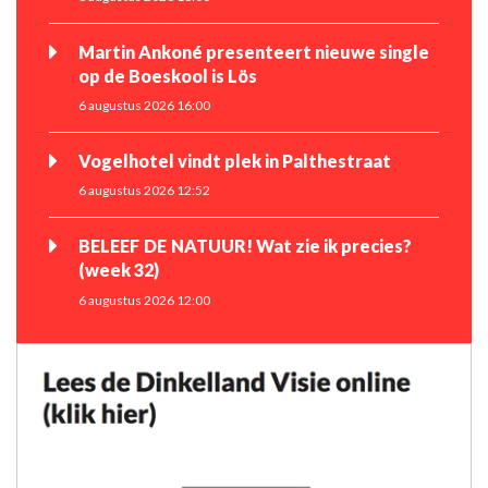
Martin Ankoné presenteert nieuwe single
op de Boeskool is Lös
6 augustus 2026 16:00
Vogelhotel vindt plek in Palthestraat
6 augustus 2026 12:52
BELEEF DE NATUUR! Wat zie ik precies?
(week 32)
6 augustus 2026 12:00