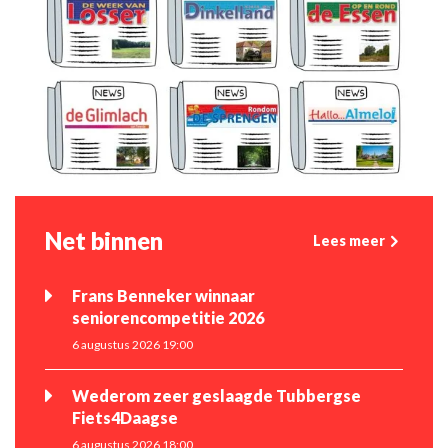
Net binnen
Lees meer
Frans Benneker winnaar
seniorencompetitie 2026
6 augustus 2026 19:00
Wederom zeer geslaagde Tubbergse
Fiets4Daagse
6 augustus 2026 18:00