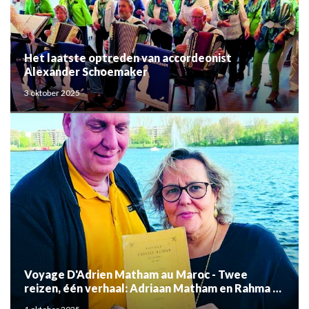
Het laatste optreden van accordeonist
Alexander Schoemaker
3 oktober 2025
Voyage D'Adrien Matham au Maroc - Twee
reizen, één verhaal: Adriaan Matham en Rahma el
Mouden