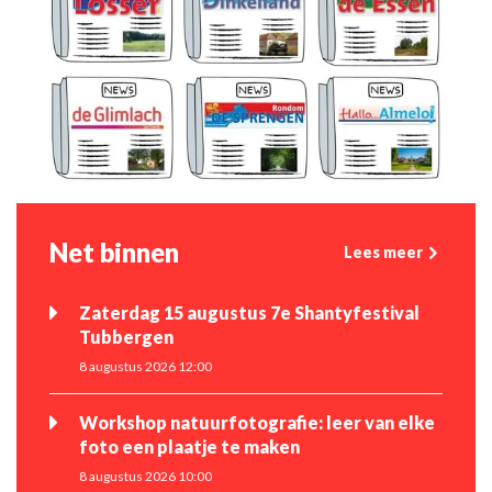
Net binnen
Lees meer
Zaterdag 15 augustus 7e Shantyfestival
Tubbergen
8 augustus 2026 12:00
Workshop natuurfotografie: leer van elke
foto een plaatje te maken
8 augustus 2026 10:00