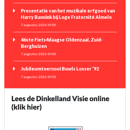
Presentatie van het muzikale erfgoed van
Harry Bannink bij Loge Fraternité Almelo
7 augustus 2026 19:00
46ste Fiets4daagse Oldenzaal, Zuid-
Berghuizen
7 augustus 2026 19:00
Jubileumtoernooi Bowls Losser ‘92
7 augustus 2026 19:00