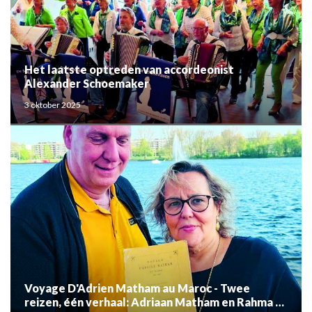
Het laatste optreden van accordeonist
Alexander Schoemaker
3 oktober 2025
Voyage D'Adrien Matham au Maroc - Twee
reizen, één verhaal: Adriaan Matham en Rahma el