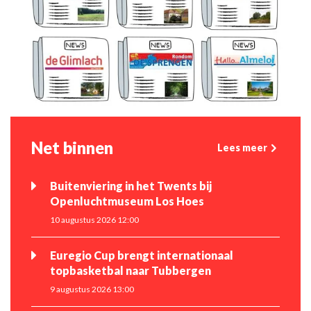
Net binnen
Lees meer
Buitenviering in het Twents bij
Openluchtmuseum Los Hoes
10 augustus 2026 12:00
Euregio Cup brengt internationaal
topbasketbal naar Tubbergen
9 augustus 2026 13:00