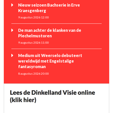
Nieuw seizoen Bachserie in Erve
Kraesgenberg
9 augustus 2026 12:00
De man achter de klanken van de
Plechelmustoren
9 augustus 2026 11:00
Medium uit Weerselo debuteert
wereldwijd met Engelstalige
fantasyroman
8 augustus 2026 20:00