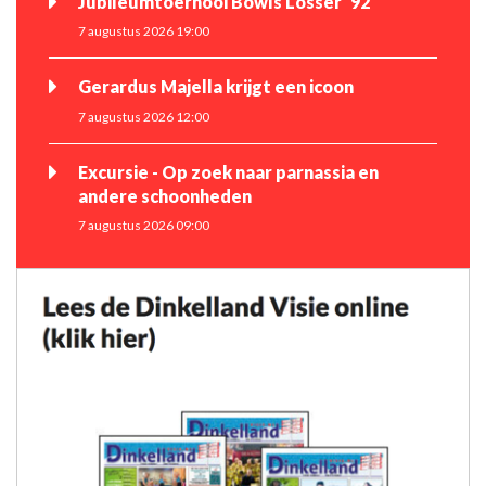
Jubileumtoernooi Bowls Losser ‘92
7 augustus 2026 19:00
Gerardus Majella krijgt een icoon
7 augustus 2026 12:00
Excursie - Op zoek naar parnassia en
andere schoonheden
7 augustus 2026 09:00