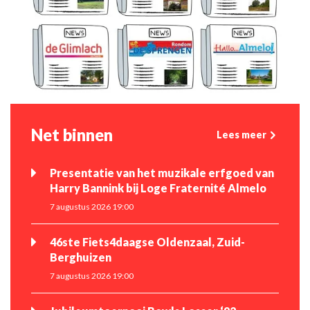
Net binnen
Lees meer
Presentatie van het muzikale erfgoed van
Harry Bannink bij Loge Fraternité Almelo
7 augustus 2026 19:00
46ste Fiets4daagse Oldenzaal, Zuid-
Berghuizen
7 augustus 2026 19:00