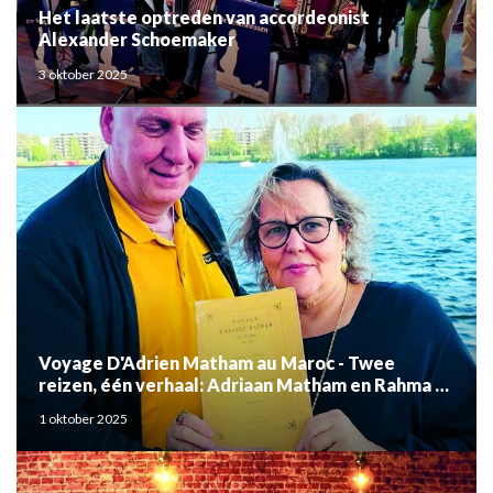
Het laatste optreden van accordeonist
Alexander Schoemaker
3 oktober 2025
Voyage D'Adrien Matham au Maroc - Twee
reizen, één verhaal: Adriaan Matham en Rahma el
Mouden
1 oktober 2025