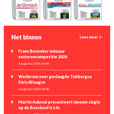
Net binnen
Lees meer
Frans Benneker winnaar
seniorencompetitie 2026
6 augustus 2026 19:00
Wederom zeer geslaagde Tubbergse
Fiets4Daagse
6 augustus 2026 18:00
Martin Ankoné presenteert nieuwe single
op de Boeskool is Lös