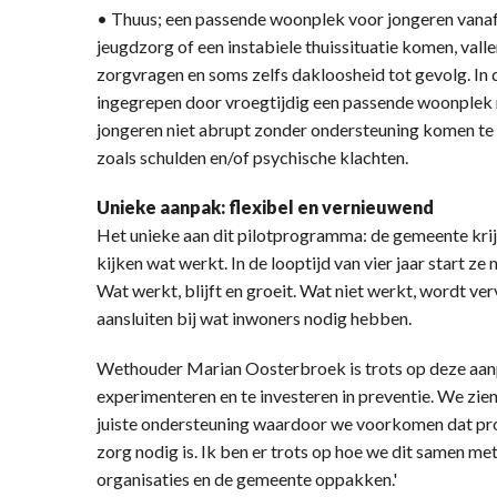
• Thuus; een passende woonplek voor jongeren vanaf 
jeugdzorg of een instabiele thuissituatie komen, val
zorgvragen en soms zelfs dakloosheid tot gevolg. In
ingegrepen door vroegtijdig een passende woonplek m
jongeren niet abrupt zonder ondersteuning komen te z
zoals schulden en/of psychische klachten.
Unieke aanpak: flexibel en vernieuwend
Het unieke aan dit pilotprogramma: de gemeente krij
kijken wat werkt. In de looptijd van vier jaar start ze 
Wat werkt, blijft en groeit. Wat niet werkt, wordt ver
aansluiten bij wat inwoners nodig hebben.
Wethouder Marian Oosterbroek is trots op deze aanp
experimenteren en te investeren in preventie. We zien 
juiste ondersteuning waardoor we voorkomen dat p
zorg nodig is. Ik ben er trots op hoe we dit samen me
organisaties en de gemeente oppakken.'