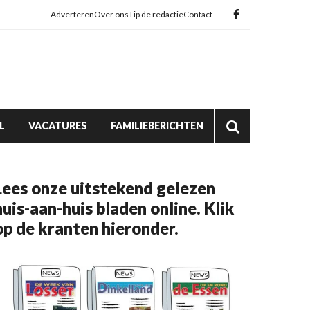
Adverteren
Over ons
Tip de redactie
Contact
L
VACATURES
FAMILIEBERICHTEN
Lees onze uitstekend gelezen
huis-aan-huis bladen online. Klik
op de kranten hieronder.