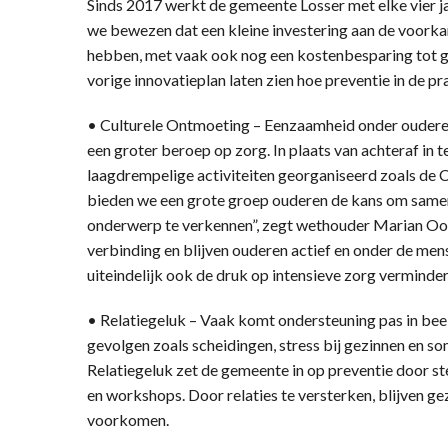
Sinds 2017 werkt de gemeente Losser met elke vier 
we bewezen dat een kleine investering aan de voork
hebben, met vaak ook nog een kostenbesparing tot gev
vorige innovatieplan laten zien hoe preventie in de pr
• Culturele Ontmoeting – Eenzaamheid onder oudere
een groter beroep op zorg. In plaats van achteraf in 
laagdrempelige activiteiten georganiseerd zoals de C
bieden we een grote groep ouderen de kans om samen
onderwerp te verkennen”, zegt wethouder Marian Oos
verbinding en blijven ouderen actief en onder de mens
uiteindelijk ook de druk op intensieve zorg verminder
• Relatiegeluk – Vaak komt ondersteuning pas in beeld
gevolgen zoals scheidingen, stress bij gezinnen en so
Relatiegeluk zet de gemeente in op preventie door s
en workshops. Door relaties te versterken, blijven ge
voorkomen.