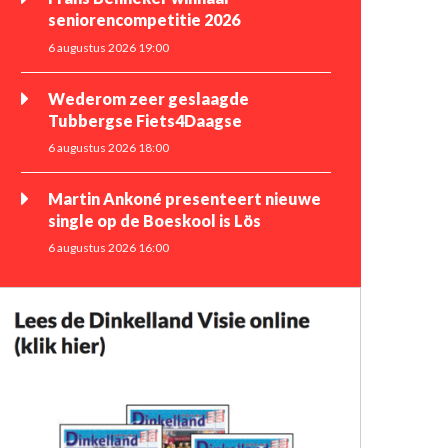
seniorencompetitie 2026
6 augustus 2026 19:00
Wederom zeer geslaagde
Tubbergse Fiets4Daagse
6 augustus 2026 18:00
Martin Ankoné presenteert nieuwe
single op de Boeskool is Lös
6 augustus 2026 16:00