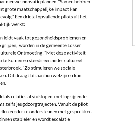
jaar nieuwe innovatieplannen. “Samen hebben
ant grote maatschappelijke impact kan
olg.” Een drietal opvallende pilots uit het
aktijk werkt:
n leidt vaak tot gezondheidsproblemen en
te grijpen, worden in de gemeente Losser
ulturele Ontmoeting. “Met deze activiteit
 te komen en steeds een ander cultureel
terbroek. “Zo stimuleren we sociale
en. Dit draagt bij aan hun welzijn en kan
en.”
 als relaties al stuklopen, met ingrijpende
ms zelfs jeugdzorgtrajecten. Vanuit de pilot
tellen eerder te ondersteunen met gesprekken
zinnen stabieler en wordt escalatie