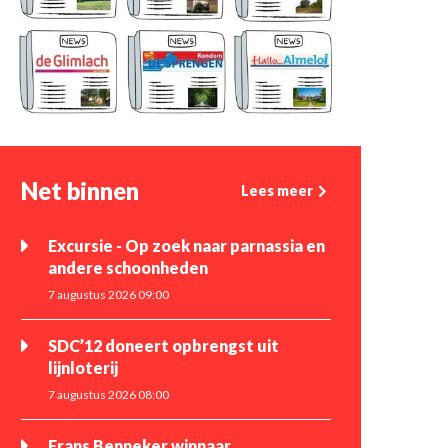
Net binnen
Lees meer
Excursie - Op zoek naar parnassia en
andere schoonheden
7 augustus 2026 09:00
SDC’12 doneert opbrengst uit
lijnloterij
7 augustus 2026 08:00
Frans Benneker winnaar