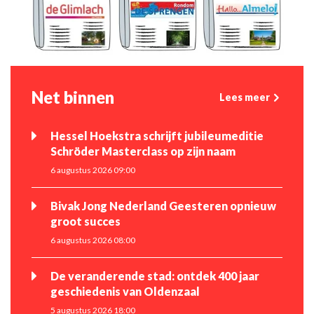
Net binnen
Lees meer
Hessel Hoekstra schrijft jubileumeditie
Schröder Masterclass op zijn naam
6 augustus 2026 09:00
Bivak Jong Nederland Geesteren opnieuw
groot succes
6 augustus 2026 08:00
De veranderende stad: ontdek 400 jaar
geschiedenis van Oldenzaal
5 augustus 2026 18:00