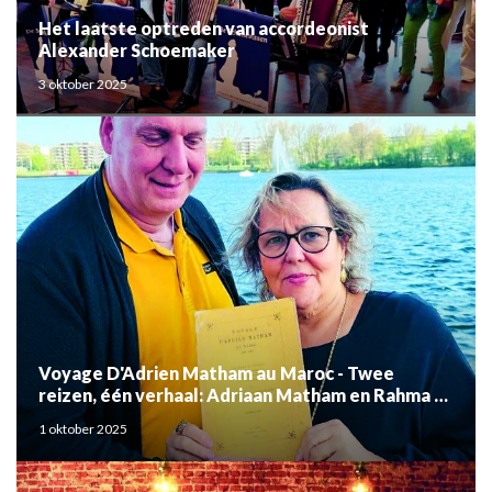
Het laatste optreden van accordeonist
Alexander Schoemaker
3 oktober 2025
Voyage D'Adrien Matham au Maroc - Twee
reizen, één verhaal: Adriaan Matham en Rahma el
Mouden
1 oktober 2025