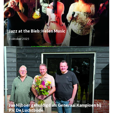
Jazz at the Bieb: Helen Music
3 oktober 2025
Jan Nijboer gehuldigd als Generaal Kampioen bij
P.V. De Luchtbode