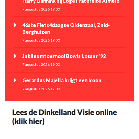
Harry Bannink bij Loge Fraternité Almelo
7 augustus 2026 19:00
46ste Fiets4daagse Oldenzaal, Zuid-
Berghuizen
7 augustus 2026 19:00
Jubileumtoernooi Bowls Losser ‘92
7 augustus 2026 19:00
Gerardus Majella krijgt een icoon
7 augustus 2026 12:00