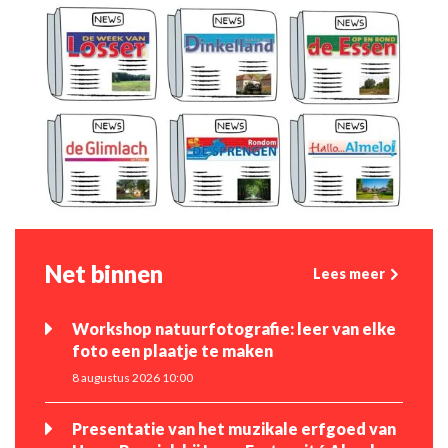
Net binnen
Lees meer
Workshop natuurfotografie: leer van elke
foto een plaatje te maken
8 augustus 2026 10:00
Presentatie van het muzikale erfgoed van