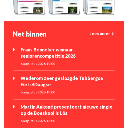
Net binnen
Lees meer
Frans Benneker winnaar
seniorencompetitie 2026
6 augustus 2026 19:00
Wederom zeer geslaagde Tubbergse
Fiets4Daagse
6 augustus 2026 18:00
Martin Ankoné presenteert nieuwe single
op de Boeskool is Lös
6 augustus 2026 16:00