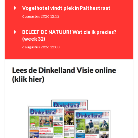
Vogelhotel vindt plek in Palthestraat
6 augustus 2026 12:52
BELEEF DE NATUUR! Wat zie ik precies?
(week 32)
6 augustus 2026 12:00