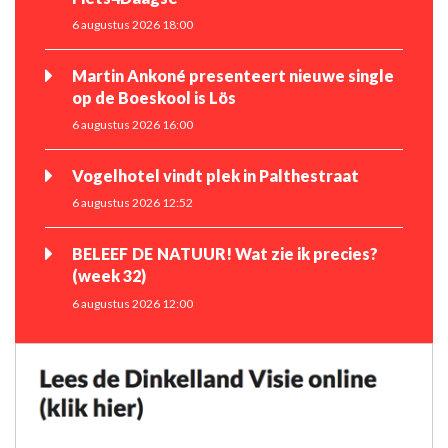
6 augustus 2026 18:00
Martin Ankoné presenteert nieuwe single
op de Boeskool is Lös
6 augustus 2026 16:00
Vogelhotel vindt plek in Palthestraat
6 augustus 2026 12:52
BELEEF DE NATUUR! Wat zie ik precies?
(week 32)
6 augustus 2026 12:00