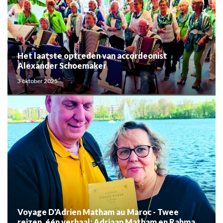
Het laatste optreden van accordeonist
Alexander Schoemaker
3 oktober 2025
Voyage D'Adrien Matham au Maroc - Twee
reizen, één verhaal: Adriaan Matham en Rahma el