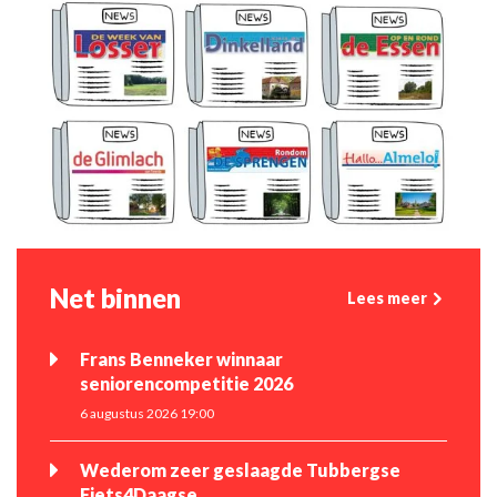
Net binnen
Lees meer
Frans Benneker winnaar
seniorencompetitie 2026
6 augustus 2026 19:00
Wederom zeer geslaagde Tubbergse
Fiets4Daagse