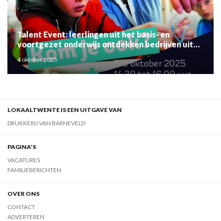
Talent Event: leerlingen uit het basis- en
voortgezet onderwijs ontdekken bedrijven uit
de regio
4 oktober 2025
LOKAALTWENTE IS EEN UITGAVE VAN
DRUKKERIJ VAN BARNEVELD
PAGINA'S
VACATURES
FAMILIEBERICHTEN
OVER ONS
CONTACT
ADVERTEREN