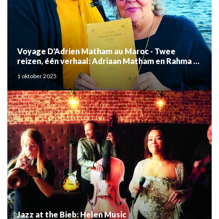
Voyage D'Adrien Matham au Maroc - Twee
reizen, één verhaal: Adriaan Matham en Rahma el
Mouden
1 oktober 2025
Jazz at the Bieb: Helen Music