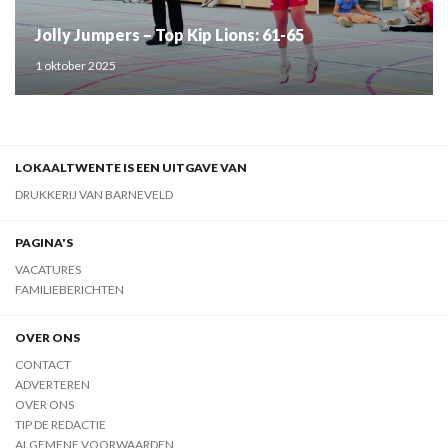
Jolly Jumpers – Top Kip Lions: 61-65
1 oktober 2025
LOKAALTWENTE IS EEN UITGAVE VAN
DRUKKERIJ VAN BARNEVELD
PAGINA'S
VACATURES
FAMILIEBERICHTEN
OVER ONS
CONTACT
ADVERTEREN
OVER ONS
TIP DE REDACTIE
ALGEMENE VOORWAARDEN