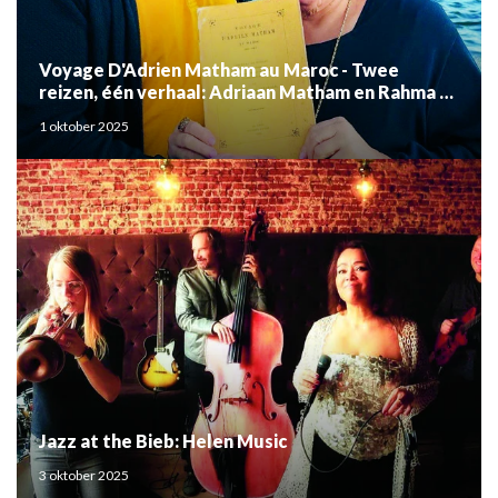
Voyage D'Adrien Matham au Maroc - Twee
reizen, één verhaal: Adriaan Matham en Rahma el
Mouden
1 oktober 2025
Jazz at the Bieb: Helen Music
3 oktober 2025