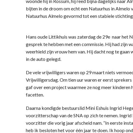
woonde hij in Rossum, hij reed bijna dagelijks naar Alm
bijten in de droom om echt een Natuurhus in Almelo va
Natuurhus Almelo gevormd tot een stabiele stichting,
Hans oude Littikhuis was zaterdag de 29e naar het N
gesprek te hebben met een commissie. Hij had zijn w
weerhield zijn vrouw hem van. Hij dacht nog te gaan 
in de auto gelegd.
De vele vrijwilligers waren op 29 maart niets verm
Vrijwilligersdag. Om tien uur waren er eerst sprekers
gaf over een project waarmee ze nog meer kinderen ho
facetten.
Daarna kondigde bestuurslid Mini Eshuis Ingrid Heg
voorzitterschap van de SNA op zich te nemen. Ingrid 
voorzitter die vorig jaar afscheid nam. “In eerste inst
heb ik besloten het voor één jaar te doen. Ik hoop 