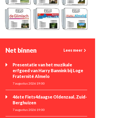
Net binnen
Lees meer
Presentatie van het muzikale
erfgoed van Harry Bannink bij Loge
Fraternité Almelo
7 augustus 2026 19:00
46ste Fiets4daagse Oldenzaal, Zuid-
Berghuizen
7 augustus 2026 19:00