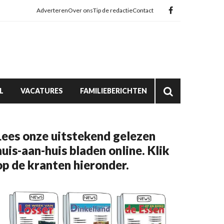
Adverteren
Over ons
Tip de redactie
Contact
L
VACATURES
FAMILIEBERICHTEN
Lees onze uitstekend gelezen
huis-aan-huis bladen online. Klik
op de kranten hieronder.