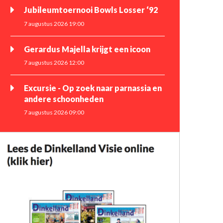
Jubileumtoernooi Bowls Losser ‘92
7 augustus 2026 19:00
Gerardus Majella krijgt een icoon
7 augustus 2026 12:00
Excursie - Op zoek naar parnassia en
andere schoonheden
7 augustus 2026 09:00