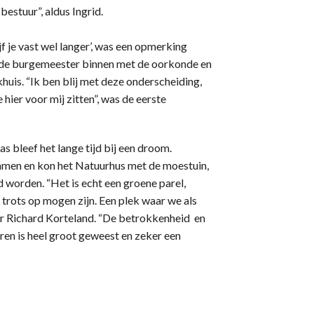
estuur”, aldus Ingrid.
ijf je vast wel langer’, was een opmerking
m de burgemeester binnen met de oorkonde en
uis. “Ik ben blij met deze onderscheiding,
 hier voor mij zitten”, was de eerste
s bleef het lange tijd bij een droom.
samen en kon het Natuurhus met de moestuin,
 worden. “Het is echt een groene parel,
l trots op mogen zijn. Een plek waar we als
er Richard Korteland. “De betrokkenheid en
eren is heel groot geweest en zeker een