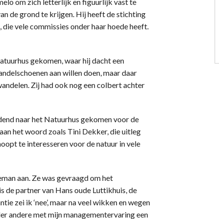
elo om zich letterlijk en figuurlijk vast te
n de grond te krijgen. Hij heeft de stichting
 die vele commissies onder haar hoede heeft.
atuurhus gekomen, waar hij dacht een
andelschoenen aan willen doen, maar daar
wandelen. Zij had ook nog een colbert achter
oedend naar het Natuurhus gekomen voor de
 aan het woord zoals Tini Dekker, die uitleg
opt te interesseren voor de natuur in vele
eman aan. Ze was gevraagd om het
is de partner van Hans oude Luttikhuis, de
antie zei ik ‘nee’, maar na veel wikken en wegen
onder andere met mijn managementervaring een