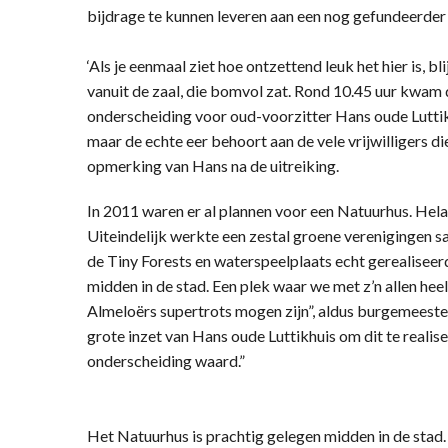
bijdrage te kunnen leveren aan een nog gefundeerder b
‘Als je eenmaal ziet hoe ontzettend leuk het hier is, bl
vanuit de zaal, die bomvol zat. Rond 10.45 uur kwa
onderscheiding voor oud-voorzitter Hans oude Luttikh
maar de echte eer behoort aan de vele vrijwilligers die
opmerking van Hans na de uitreiking.
In 2011 waren er al plannen voor een Natuurhus. Helaa
Uiteindelijk werkte een zestal groene verenigingen 
de Tiny Forests en waterspeelplaats echt gerealiseerd
midden in de stad. Een plek waar we met z’n allen hee
Almeloërs supertrots mogen zijn”, aldus burgemeest
grote inzet van Hans oude Luttikhuis om dit te realis
onderscheiding waard.”
Het Natuurhus is prachtig gelegen midden in de stad.