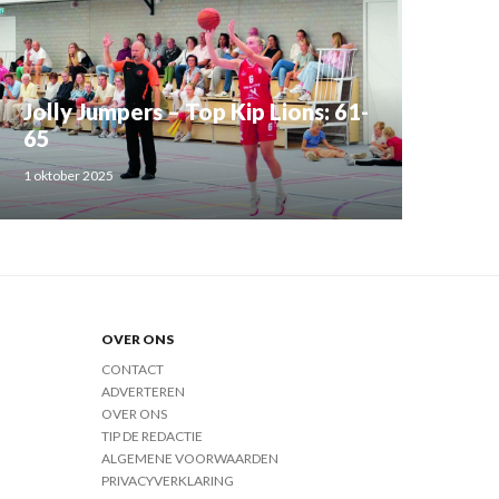
Jolly Jumpers – Top Kip Lions: 61-
65
1 oktober 2025
OVER ONS
CONTACT
ADVERTEREN
OVER ONS
TIP DE REDACTIE
ALGEMENE VOORWAARDEN
PRIVACYVERKLARING