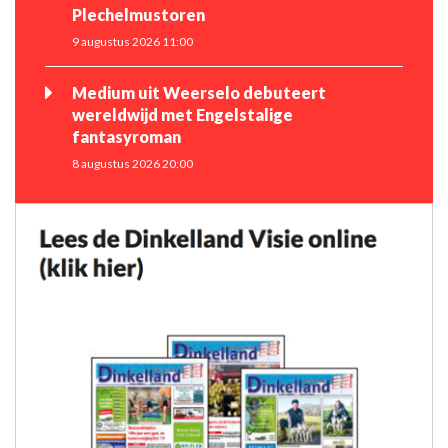
Plechelmustoren
9 augustus 2026 11:00
Medium uit Weerselo debuteert
wereldwijd met Engelstalige
fantasyroman
8 augustus 2026 20:00