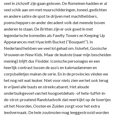
veel in zichzelf zijn gaan geloven. De Romeinen hadden er al
veel schik aan om met muurschilderingen, toneel, gedichten
en andere satire de spot te drijven met machthebbers,
poenscheppers en ander decadent volk dat meende boven
anderen te staan. De Britten zijn er ook goed in met
legendarische komedies als Fawlty Towers en Keeping Up
Appearances met Hyacinth Bucket (“Bouquet!”). In
Nederland hebben we veel lol gehad om Jiskefet, Gooische
Vrouwen en New Kids. Maar de leukste (naar mijn bescheiden
mening) blijft dus Flodder. Iconische personages en een
heerlijk contrast tussen de aso’s en kakmadammen en
corpsballetjes maken de serie. En in de provincies vinden we
het nog nét wat leuker. Niet voor niets zien we het ook terug
in vrijwel alle buuts en streekcabaret. Het aloude
onderbuikgevoel van het hoogoetdehals- of hete-tuffel-in-
de-strot-proatend Randstadvolk dat neerkijkt op de boertjes
uit het Noorden, Oosten en Zuiden zorgt voor het extra
leedvermaak. De hele zoutmolen mag leeggestrooid worden