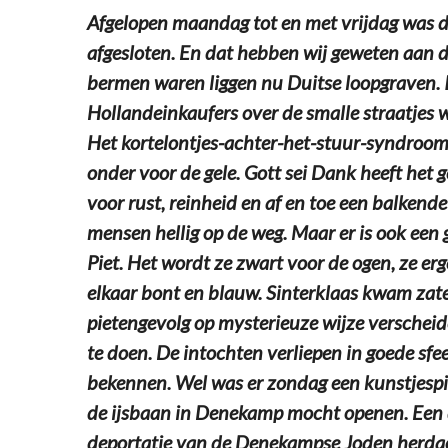
Afgelopen maandag tot en met vrijdag was d
afgesloten. En dat hebben wij geweten aan d
bermen waren liggen nu Duitse loopgraven. 
Hollandeinkaufers over de smalle straatjes w
Het kortelontjes-achter-het-stuur-syndroom 
onder voor de gele. Gott sei Dank heeft het
voor rust, reinheid en af en toe een balkende 
mensen hellig op de weg. Maar er is ook een 
Piet. Het wordt ze zwart voor de ogen, ze erg
elkaar bont en blauw. Sinterklaas kwam zate
pietengevolg op mysterieuze wijze verscheid
te doen. De intochten verliepen in goede sfe
bekennen. Wel was er zondag een kunstjesp
de ijsbaan in Denekamp mocht openen. Een d
deportatie van de Denekampse Joden herdac