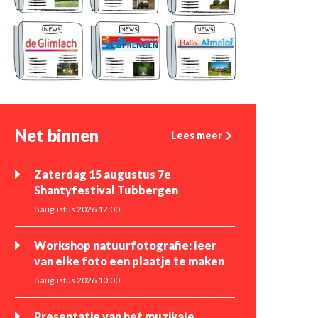
Net binnen
Lees meer
Zaterdag 15 augustus 7e
Shantyfestival Tubbergen
8 augustus 2026 12:00
Workshop natuurfotografie: leer
van elke foto een plaatje te maken
8 augustus 2026 10:00
Presentatie van het muzikale