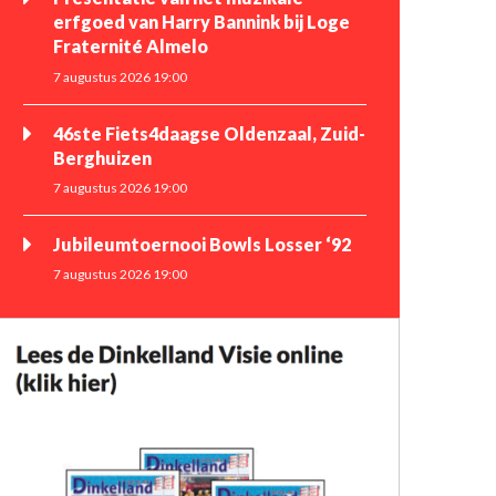
erfgoed van Harry Bannink bij Loge
Fraternité Almelo
7 augustus 2026 19:00
46ste Fiets4daagse Oldenzaal, Zuid-
Berghuizen
7 augustus 2026 19:00
Jubileumtoernooi Bowls Losser ‘92
7 augustus 2026 19:00