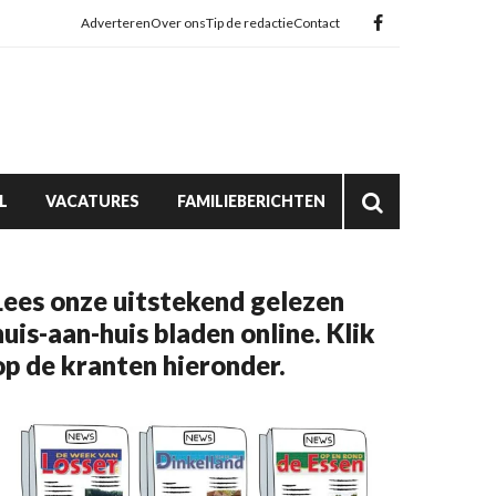
Adverteren
Over ons
Tip de redactie
Contact
L
VACATURES
FAMILIEBERICHTEN
Lees onze uitstekend gelezen
huis-aan-huis bladen online. Klik
op de kranten hieronder.