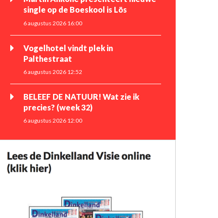
single op de Boeskool is Lös
6 augustus 2026 16:00
Vogelhotel vindt plek in
Palthestraat
6 augustus 2026 12:52
BELEEF DE NATUUR! Wat zie ik
precies? (week 32)
6 augustus 2026 12:00