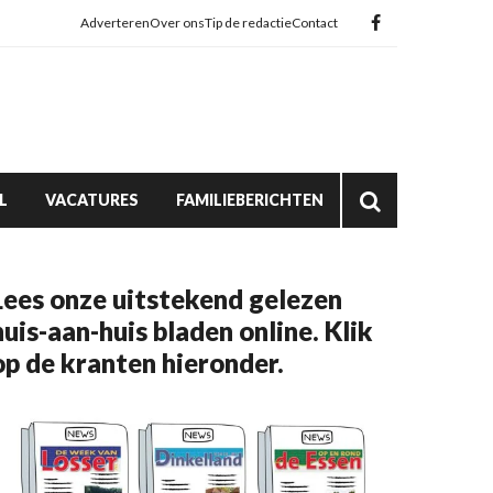
Adverteren
Over ons
Tip de redactie
Contact
L
VACATURES
FAMILIEBERICHTEN
Lees onze uitstekend gelezen
huis-aan-huis bladen online. Klik
op de kranten hieronder.