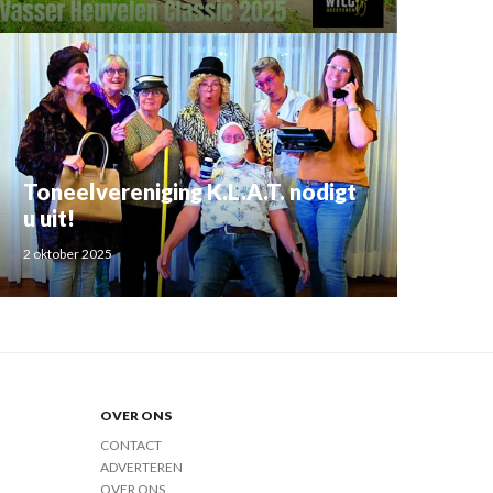
Toneelvereniging K.L.A.T. nodigt
u uit!
2 oktober 2025
OVER ONS
CONTACT
ADVERTEREN
OVER ONS