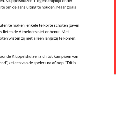
en. Kluppelshuizen 1, ogenschijnlijk onder
te om de aansluiting te houden. Maar zoals
uten te maken: enkele te korte schoten gaven
s lieten de Almeloërs niet onbenut. Met
en wisten zij niet alleen langszij te komen,
oonde Kluppelshuizen zich tot kampioen van
”, zei een van de spelers na afloop. “Dit is