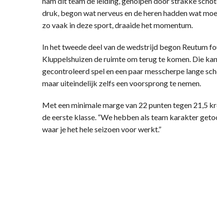
nam dit team de leiding, geholpen door strakke schot
druk, begon wat nerveus en de heren hadden wat moei
zo vaak in deze sport, draaide het momentum.
In het tweede deel van de wedstrijd begon Reutum fo
Kluppelshuizen de ruimte om terug te komen. Die kan
gecontroleerd spel en een paar messcherpe lange schot
maar uiteindelijk zelfs een voorsprong te nemen.
Met een minimale marge van 22 punten tegen 21,5 kr
de eerste klasse. “We hebben als team karakter getoond
waar je het hele seizoen voor werkt.”