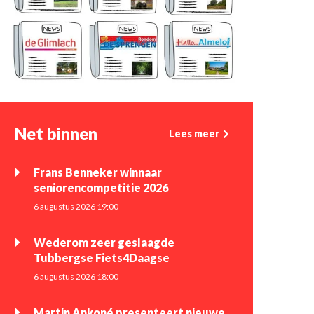
Net binnen
Lees meer
Frans Benneker winnaar
seniorencompetitie 2026
6 augustus 2026 19:00
Wederom zeer geslaagde
Tubbergse Fiets4Daagse
6 augustus 2026 18:00
Martin Ankoné presenteert nieuwe