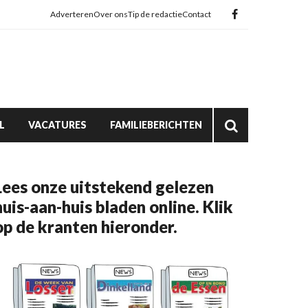
Adverteren
Over ons
Tip de redactie
Contact
L
VACATURES
FAMILIEBERICHTEN
Lees onze uitstekend gelezen
huis-aan-huis bladen online. Klik
op de kranten hieronder.