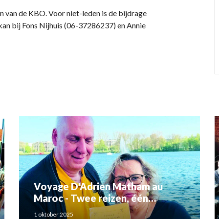
en van de KBO. Voor niet-leden is de bijdrage
kan bij Fons Nijhuis (06-37286237) en Annie
Voyage D'Adrien Matham au
Maroc - Twee reizen, één
verhaal: Adriaan Matham en
1 oktober 2025