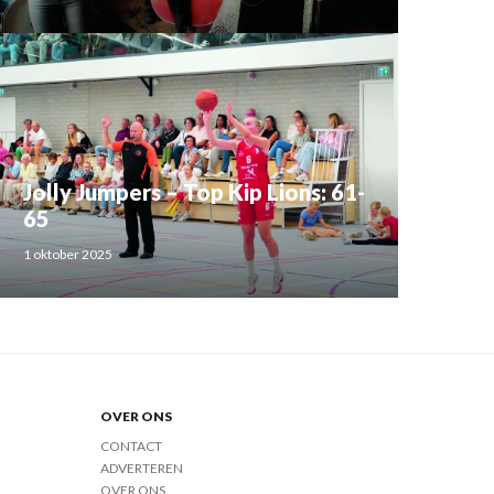
Jolly Jumpers – Top Kip Lions: 61-
65
1 oktober 2025
OVER ONS
CONTACT
ADVERTEREN
OVER ONS