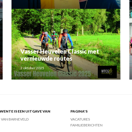
Rahma el Mouden
Vasser Heuvelen Classic met
vernieuwde routes
2 oktober 2025
ENTE IS EEN UITGAVE VAN
PAGINA'S
J VAN BARNEVELD
VACATURES
FAMILIEBERICHTEN