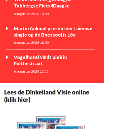
Tubbergse Fiets4Daagse
6 augustus 2026 18:00
Martin Ankoné presenteert nieuwe
single op de Boeskool is Lös
6 augustus 2026 16:00
Vogelhotel vindt plek in
Palthestraat
6 augustus 2026 12:52