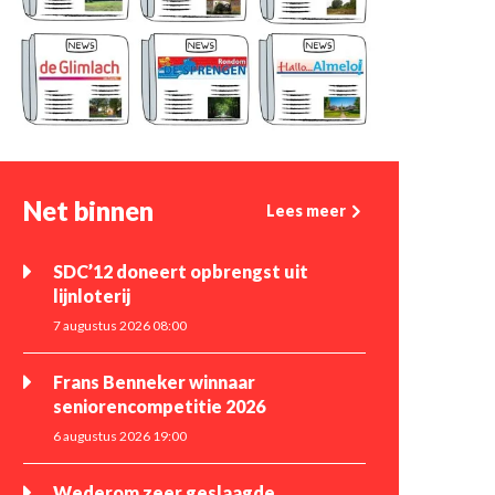
Net binnen
Lees meer
SDC’12 doneert opbrengst uit
lijnloterij
7 augustus 2026 08:00
Frans Benneker winnaar
seniorencompetitie 2026
6 augustus 2026 19:00
Wederom zeer geslaagde