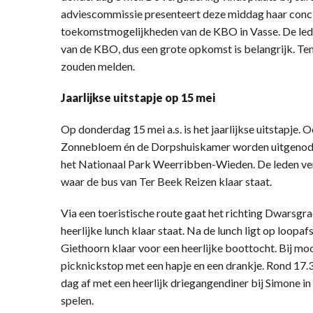
adviescommissie presenteert deze middag haar concl
toekomstmogelijkheden van de KBO in Vasse. De led
van de KBO, dus een grote opkomst is belangrijk. Ten
zouden melden.
Jaarlijkse uitstapje op 15 mei
Op donderdag 15 mei a.s. is het jaarlijkse uitstapje. O
Zonnebloem én de Dorpshuiskamer worden uitgenodigd
het Nationaal Park Weerribben-Wieden. De leden ver
waar de bus van Ter Beek Reizen klaar staat.
Via een toeristische route gaat het richting Dwarsgra
heerlijke lunch klaar staat. Na de lunch ligt op loop
Giethoorn klaar voor een heerlijke boottocht. Bij mo
picknickstop met een hapje en een drankje. Rond 17.30
dag af met een heerlijk driegangendiner bij Simone in
spelen.