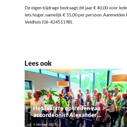
De eigen bijdrage bedraagt dit jaar € 40,00 voor led
iets hoger, namelijk € 55,00 per persoon. Aanmelden 
Veldhuis (06-42451198).
Lees ook
Het laatste optreden van
accordeonist Alexander
Schoemaker
3 oktober 2025