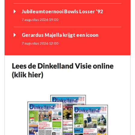
Jubileumtoernooi Bowls Losser ‘92
7 augustus 2026 19:00
Gerardus Majella krijgt een icoon
7 augustus 2026 12:00