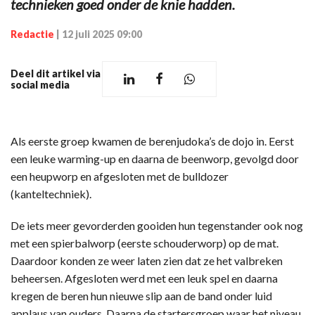
technieken goed onder de knie hadden.
Redactie
|
12 juli 2025 09:00
Deel dit artikel via
social media
Als eerste groep kwamen de berenjudoka’s de dojo in. Eerst
een leuke warming-up en daarna de beenworp, gevolgd door
een heupworp en afgesloten met de bulldozer
(kanteltechniek).
De iets meer gevorderden gooiden hun tegenstander ook nog
met een spierbalworp (eerste schouderworp) op de mat.
Daardoor konden ze weer laten zien dat ze het valbreken
beheersen. Afgesloten werd met een leuk spel en daarna
kregen de beren hun nieuwe slip aan de band onder luid
applaus van ouders. Daarna de startersgroep waar het niveau