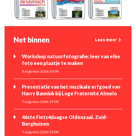
Net binnen
Lees meer
Workshop natuurfotografie: leer van elke
foto een plaatje te maken
8 augustus 2026 10:00
Presentatie van het muzikale erfgoed van
Harry Bannink bij Loge Fraternité Almelo
7 augustus 2026 19:00
46ste Fiets4daagse Oldenzaal, Zuid-
Berghuizen
7 augustus 2026 19:00