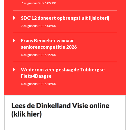
7 augustus 2026 09:00
SDC’12 doneert opbrengst uit lijnloterij
7 augustus 2026 08:00
Frans Benneker winnaar
seniorencompetitie 2026
6 augustus 2026 19:00
Wederom zeer geslaagde Tubbergse
Fiets4Daagse
6 augustus 2026 18:00