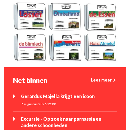
Net binnen
Lees meer
Gerardus Majella krijgt een icoon
7 augustus 2026 12:00
Excursie - Op zoek naar parnassia en
andere schoonheden