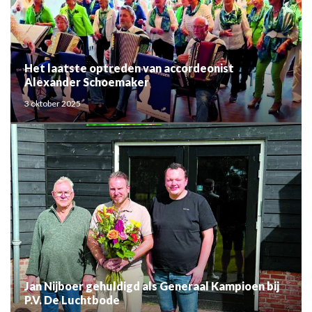
Het laatste optreden van accordeonist
Alexander Schoemaker
3 oktober 2025
Jan Nijboer gehuldigd als Generaal Kampioen bij
P.V. De Luchtbode