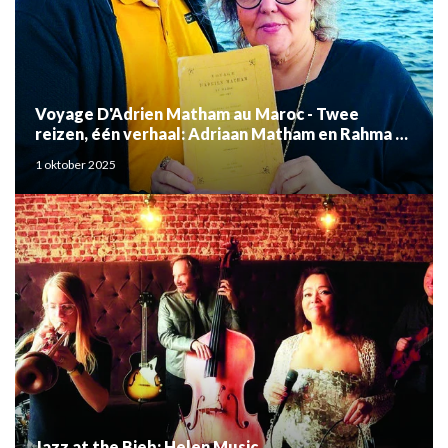
Voyage D'Adrien Matham au Maroc - Twee
reizen, één verhaal: Adriaan Matham en Rahma el
Mouden
1 oktober 2025
Jazz at the Bieb: Helen Music