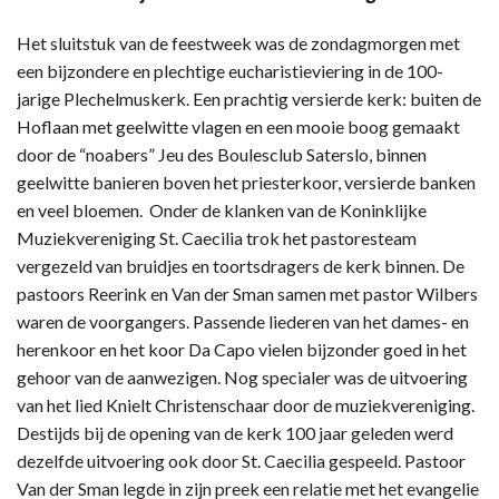
Het sluitstuk van de feestweek was de zondagmorgen met
een bijzondere en plechtige eucharistieviering in de 100-
jarige Plechelmuskerk. Een prachtig versierde kerk: buiten de
Hoflaan met geelwitte vlagen en een mooie boog gemaakt
door de “noabers” Jeu des Boulesclub Saterslo, binnen
geelwitte banieren boven het priesterkoor, versierde banken
en veel bloemen. Onder de klanken van de Koninklijke
Muziekvereniging St. Caecilia trok het pastoresteam
vergezeld van bruidjes en toortsdragers de kerk binnen. De
pastoors Reerink en Van der Sman samen met pastor Wilbers
waren de voorgangers. Passende liederen van het dames- en
herenkoor en het koor Da Capo vielen bijzonder goed in het
gehoor van de aanwezigen. Nog specialer was de uitvoering
van het lied Knielt Christenschaar door de muziekvereniging.
Destijds bij de opening van de kerk 100 jaar geleden werd
dezelfde uitvoering ook door St. Caecilia gespeeld. Pastoor
Van der Sman legde in zijn preek een relatie met het evangelie