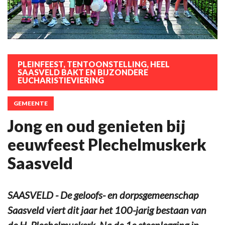
PLEINFEEST, TENTOONSTELLING, HEEL
SAASVELD BAKT EN BIJZONDERE
EUCHARISTIEVIERING
GEMEENTE
Jong en oud genieten bij
eeuwfeest Plechelmuskerk
Saasveld
SAASVELD - De geloofs- en dorpsgemeenschap
Saasveld viert dit jaar het 100-jarig bestaan van
de H. Plechelmuskerk. Na de 1e steenlegging in