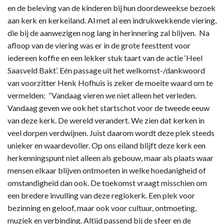
en de beleving van de kinderen bij hun doordeweekse bezoek
aan kerk en kerkeiland. Al met al een indrukwekkende viering,
die bij de aanwezigen nog lang in herinnering zal blijven. Na
afloop van de viering was er in de grote feesttent voor
iedereen koffie en een lekker stuk taart van de actie ‘Heel
Saasveld Bakt’. Eén passage uit het welkomst-/dankwoord
van voorzitter Henk Hofhuis is zeker de moeite waard om te
vermelden: “Vandaag vieren we niet alleen het verleden.
Vandaag geven we ook het startschot voor de tweede eeuw
van deze kerk. De wereld verandert. We zien dat kerken in
veel dorpen verdwijnen. Juist daarom wordt deze plek steeds
unieker en waardevoller. Op ons eiland blijft deze kerk een
herkenningspunt niet alleen als gebouw, maar als plaats waar
mensen elkaar blijven ontmoeten in welke hoedanigheid of
omstandigheid dan ook. De toekomst vraagt misschien om
een bredere invulling van deze regiokerk. Een plek voor
bezinning en geloof, maar ook voor cultuur, ontmoeting,
muziek en verbinding. Altijd passend bij de sfeer en de