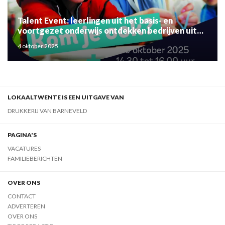
Talent Event: leerlingen uit het basis- en
voortgezet onderwijs ontdekken bedrijven uit
de regio
4 oktober 2025
LOKAALTWENTE IS EEN UITGAVE VAN
DRUKKERIJ VAN BARNEVELD
PAGINA'S
VACATURES
FAMILIEBERICHTEN
OVER ONS
CONTACT
ADVERTEREN
OVER ONS