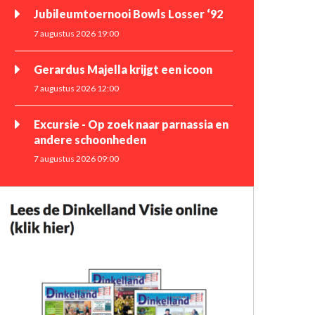
Jubileumtoernooi Bowls Losser ‘92
7 augustus 2026 19:00
Gerardus Majella krijgt een icoon
7 augustus 2026 12:00
Excursie - Op zoek naar parnassia en
andere schoonheden
7 augustus 2026 09:00