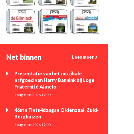
Net binnen
Lees meer
Presentatie van het muzikale
erfgoed van Harry Bannink bij Loge
Fraternité Almelo
7 augustus 2026 19:00
46ste Fiets4daagse Oldenzaal, Zuid-
Berghuizen
7 augustus 2026 19:00