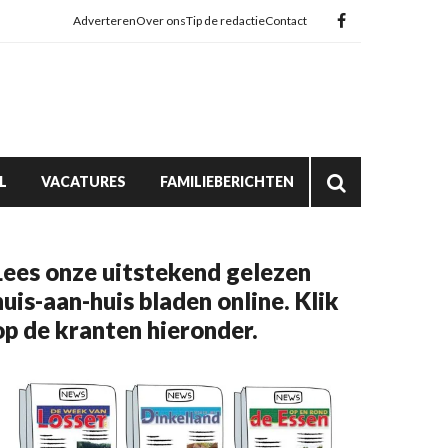
Adverteren
Over ons
Tip de redactie
Contact
L
VACATURES
FAMILIEBERICHTEN
Lees onze uitstekend gelezen
huis-aan-huis bladen online. Klik
op de kranten hieronder.