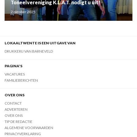
Toneelvereniging K.L.A.T. nodigt u uit!
2 oktober 2025
LOKAALTWENTE IS EEN UITGAVE VAN
DRUKKERIJ VAN BARNEVELD
PAGINA'S
VACATURES
FAMILIEBERICHTEN
OVER ONS
CONTACT
ADVERTEREN
OVER ONS
TIP DE REDACTIE
ALGEMENE VOORWAARDEN
PRIVACYVERKLARING