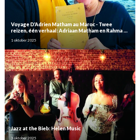
Voyage D'Adrien Matham au Maroc - Twee
reizen, één verhaal: Adriaan Matham en Rahma el
Mouden
1 oktober 2025
Jazz at the Bieb: Helen Music
3 oktober 2025