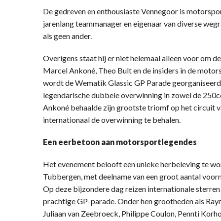
De gedreven en enthousiaste Vennegoor is motorsportm
jarenlang teammanager en eigenaar van diverse wegr
als geen ander.
Overigens staat hij er niet helemaal alleen voor om d
Marcel Ankoné, Theo Bult en de insiders in de motor
wordt de Wematik Glassic GP Parade georganiseerd.
legendarische dubbele overwinning in zowel de 250cc
Ankoné behaalde zijn grootste triomf op het circuit
internationaal de overwinning te behalen.
Een eerbetoon aan motorsportlegendes
Het evenement belooft een unieke herbeleving te wo
Tubbergen, met deelname van een groot aantal voormal
Op deze bijzondere dag reizen internationale sterre
prachtige GP-parade. Onder hen grootheden als Ray
Juliaan van Zeebroeck, Philippe Coulon, Pennti Korh