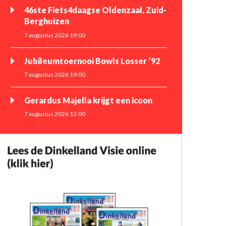
46ste Fiets4daagse Oldenzaal, Zuid-
Berghuizen
7 augustus 2026 19:00
Jubileumtoernooi Bowls Losser ‘92
7 augustus 2026 19:00
Gerardus Majella krijgt een icoon
7 augustus 2026 12:00