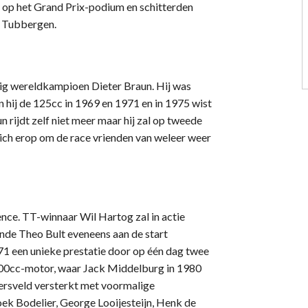
en op het Grand Prix-podium en schitterden
in Tubbergen.
dig wereldkampioen Dieter Braun. Hij was
 hij de 125cc in 1969 en 1971 en in 1975 wist
n rijdt zelf niet meer maar hij zal op tweede
zich erop om de race vrienden van weleer weer
nce. TT-winnaar Wil Hartog zal in actie
nde Theo Bult eveneens aan de start
971 een unieke prestatie door op één dag twee
 500cc-motor, waar Jack Middelburg in 1980
rsveld versterkt met voormalige
k Bodelier, George Looijesteijn, Henk de