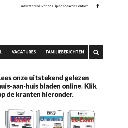
Adverteren
Over ons
Tip de redactie
Contact
L
VACATURES
FAMILIEBERICHTEN
Lees onze uitstekend gelezen
huis-aan-huis bladen online. Klik
op de kranten hieronder.