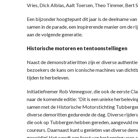
Vries, Dick Alblas, Aalt Toersen, Theo Timmer, Bert S
Een bijzonder hoogtepunt dit jaar is de deelname van
samen in de parade, een inspirerende manier om de r
aan de volgende generatie.
Historische motoren en tentoonstellingen
Naast de demonstratieritten zijn er diverse authenti
bezoekers de kans om iconische machines van dichtbi
tijden te herbeleven.
Initiatiefnemer Rob Vennegoor, die ook de eerste Cla
naar de komende editie: 'Dit is een unieke herbelev
samen met de Historische Motorstichting Tubberge
diverse demoritten gedurende de dag. Diverse rijder
die ook op Tubbergen hebben gereden, aangevuld m
coureurs. Daarnaast kunt u genieten van diverse demo
geweldig! Het wordt een feest van herkenning voor al