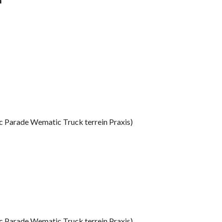
n
c Parade Wematic Truck terrein Praxis)
c Parade Wematic Truck terrein Praxis)