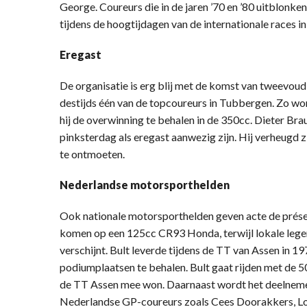
George. Coureurs die in de jaren ’70 en ’80 uitblonk
tijdens de hoogtijdagen van de internationale races 
Eregast
De organisatie is erg blij met de komst van tweevou
destijds één van de topcoureurs in Tubbergen. Zo won
hij de overwinning te behalen in de 350cc. Dieter Brau
pinksterdag als eregast aanwezig zijn. Hij verheugd 
te ontmoeten.
Nederlandse motorsporthelden
Ook nationale motorsporthelden geven acte de prése
komen op een 125cc CR93 Honda, terwijl lokale lege
verschijnt. Bult leverde tijdens de TT van Assen in 1
podiumplaatsen te behalen. Bult gaat rijden met de
de TT Assen mee won. Daarnaast wordt het deelneme
Nederlandse GP-coureurs zoals Cees Doorakkers, Loe