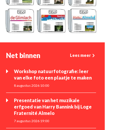
Net binnen
Lees meer
Workshop natuurfotografie: leer
van elke foto een plaatje te maken
8 augustus 2026 10:00
Presentatie van het muzikale
erfgoed van Harry Bannink bij Loge
Fraternité Almelo
7 augustus 2026 19:00