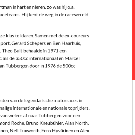
an in hart en nieren, zo was hij o.a.
aceteams. Hij kent de weg in de racewereld
eze klus te klaren. Samen met de ex-coureurs
sport, Gerard Schepers en Ben Haarhuis,
 Theo Bult behaalde in 1971 een
 als de 350cc internationaal en Marcel
 van Tubbergen door in 1976 de 500cc
rden van de legendarische motorraces in
ige internationale en nationale toprijders.
n van weleer af naar Tubbergen voor een
mond Roche, Bruno Kneubühler, Alan North,
onen, Neil Tuxworth, Eero Hyvärinen en Alex