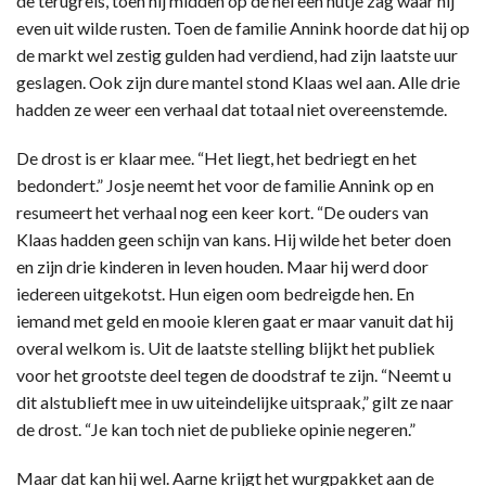
de terugreis, toen hij midden op de hei een hutje zag waar hij
even uit wilde rusten. Toen de familie Annink hoorde dat hij op
de markt wel zestig gulden had verdiend, had zijn laatste uur
geslagen. Ook zijn dure mantel stond Klaas wel aan. Alle drie
hadden ze weer een verhaal dat totaal niet overeenstemde.
De drost is er klaar mee. “Het liegt, het bedriegt en het
bedondert.” Josje neemt het voor de familie Annink op en
resumeert het verhaal nog een keer kort. “De ouders van
Klaas hadden geen schijn van kans. Hij wilde het beter doen
en zijn drie kinderen in leven houden. Maar hij werd door
iedereen uitgekotst. Hun eigen oom bedreigde hen. En
iemand met geld en mooie kleren gaat er maar vanuit dat hij
overal welkom is. Uit de laatste stelling blijkt het publiek
voor het grootste deel tegen de doodstraf te zijn. “Neemt u
dit alstublieft mee in uw uiteindelijke uitspraak,” gilt ze naar
de drost. “Je kan toch niet de publieke opinie negeren.”
Maar dat kan hij wel. Aarne krijgt het wurgpakket aan de