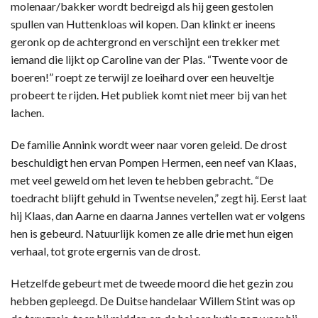
molenaar/bakker wordt bedreigd als hij geen gestolen
spullen van Huttenkloas wil kopen. Dan klinkt er ineens
geronk op de achtergrond en verschijnt een trekker met
iemand die lijkt op Caroline van der Plas. “Twente voor de
boeren!” roept ze terwijl ze loeihard over een heuveltje
probeert te rijden. Het publiek komt niet meer bij van het
lachen.
De familie Annink wordt weer naar voren geleid. De drost
beschuldigt hen ervan Pompen Hermen, een neef van Klaas,
met veel geweld om het leven te hebben gebracht. “De
toedracht blijft gehuld in Twentse nevelen,” zegt hij. Eerst laat
hij Klaas, dan Aarne en daarna Jannes vertellen wat er volgens
hen is gebeurd. Natuurlijk komen ze alle drie met hun eigen
verhaal, tot grote ergernis van de drost.
Hetzelfde gebeurt met de tweede moord die het gezin zou
hebben gepleegd. De Duitse handelaar Willem Stint was op