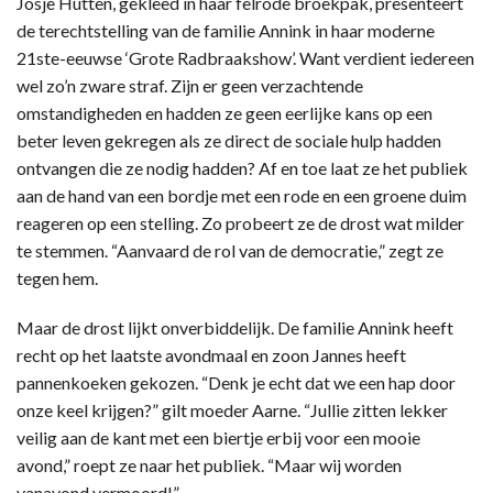
Josje Hutten, gekleed in haar felrode broekpak, presenteert
de terechtstelling van de familie Annink in haar moderne
21ste-eeuwse ‘Grote Radbraakshow’. Want verdient iedereen
wel zo’n zware straf. Zijn er geen verzachtende
omstandigheden en hadden ze geen eerlijke kans op een
beter leven gekregen als ze direct de sociale hulp hadden
ontvangen die ze nodig hadden? Af en toe laat ze het publiek
aan de hand van een bordje met een rode en een groene duim
reageren op een stelling. Zo probeert ze de drost wat milder
te stemmen. “Aanvaard de rol van de democratie,” zegt ze
tegen hem.
Maar de drost lijkt onverbiddelijk. De familie Annink heeft
recht op het laatste avondmaal en zoon Jannes heeft
pannenkoeken gekozen. “Denk je echt dat we een hap door
onze keel krijgen?” gilt moeder Aarne. “Jullie zitten lekker
veilig aan de kant met een biertje erbij voor een mooie
avond,” roept ze naar het publiek. “Maar wij worden
vanavond vermoord!”