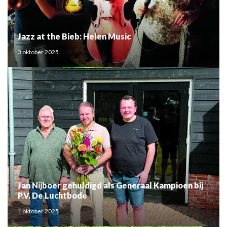
Jazz at the Bieb: Helen Music
3 oktober 2025
Jan Nijboer gehuldigd als Generaal Kampioen bij
P.V. De Luchtbode
1 oktober 2025