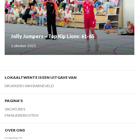
Jolly Jumpers – Top Kip Lions: 61-65
1 oktober 2025
LOKAALTWENTE IS EEN UITGAVE VAN
DRUKKERIJ VAN BARNEVELD
PAGINA'S
VACATURES
FAMILIEBERICHTEN
OVER ONS
CONTACT