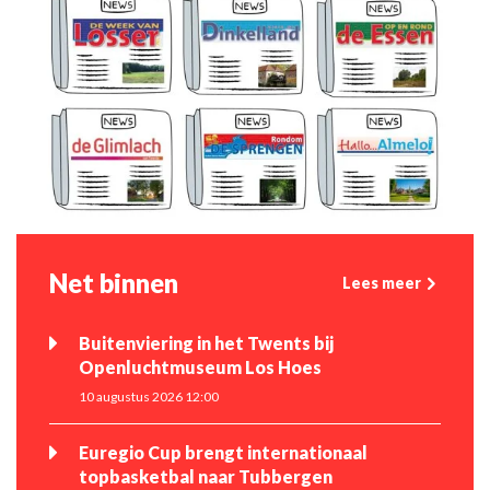
Net binnen
Lees meer
Buitenviering in het Twents bij
Openluchtmuseum Los Hoes
10 augustus 2026 12:00
Euregio Cup brengt internationaal
topbasketbal naar Tubbergen