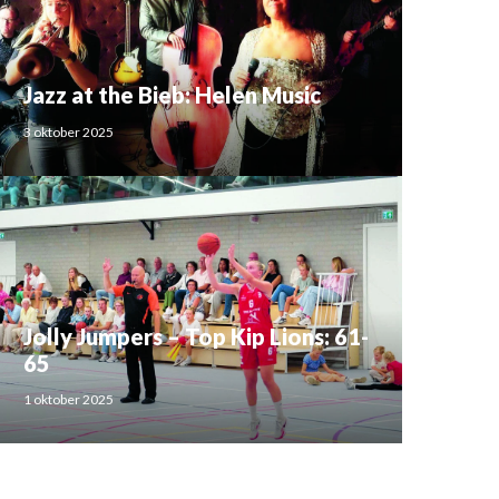
Jazz at the Bieb: Helen Music
3 oktober 2025
Jolly Jumpers – Top Kip Lions: 61-
65
1 oktober 2025