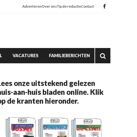
Adverteren
Over ons
Tip de redactie
Contact
L
VACATURES
FAMILIEBERICHTEN
Lees onze uitstekend gelezen
huis-aan-huis bladen online. Klik
op de kranten hieronder.