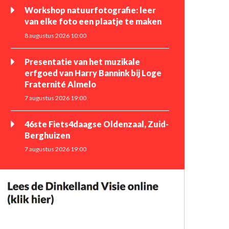
Workshop natuurfotografie: leer
van elke foto een plaatje te maken
8 augustus 2026 10:00
Presentatie van het muzikale
erfgoed van Harry Bannink bij Loge
Fraternité Almelo
7 augustus 2026 19:00
46ste Fiets4daagse Oldenzaal, Zuid-
Berghuizen
7 augustus 2026 19:00