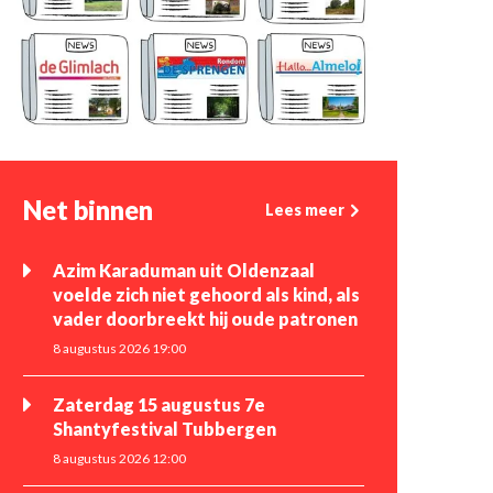
Net binnen
Lees meer
Azim Karaduman uit Oldenzaal
voelde zich niet gehoord als kind, als
vader doorbreekt hij oude patronen
8 augustus 2026 19:00
Zaterdag 15 augustus 7e
Shantyfestival Tubbergen
8 augustus 2026 12:00